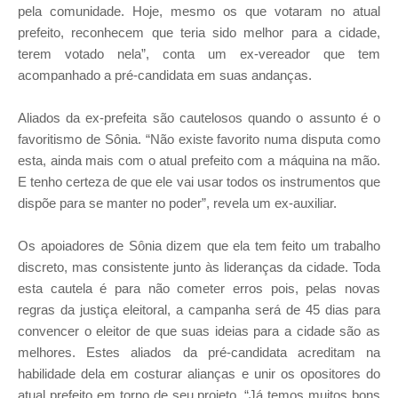
pela comunidade. Hoje, mesmo os que votaram no atual
prefeito, reconhecem que teria sido melhor para a cidade,
terem votado nela”, conta um ex-vereador que tem
acompanhado a pré-candidata em suas andanças.
Aliados da ex-prefeita são cautelosos quando o assunto é o
favoritismo de Sônia. “Não existe favorito numa disputa como
esta, ainda mais com o atual prefeito com a máquina na mão.
E tenho certeza de que ele vai usar todos os instrumentos que
dispõe para se manter no poder”, revela um ex-auxiliar.
Os apoiadores de Sônia dizem que ela tem feito um trabalho
discreto, mas consistente junto às lideranças da cidade. Toda
esta cautela é para não cometer erros pois, pelas novas
regras da justiça eleitoral, a campanha será de 45 dias para
convencer o eleitor de que suas ideias para a cidade são as
melhores. Estes aliados da pré-candidata acreditam na
habilidade dela em costurar alianças e unir os opositores do
atual prefeito em torno de seu projeto. “Já temos muitos bons