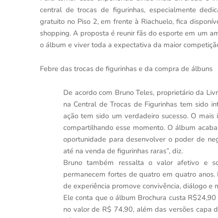
central de trocas de figurinhas, especialmente ded
gratuito no Piso 2, em frente à Riachuelo, fica dispon
shopping. A proposta é reunir fãs do esporte em um amb
o álbum e viver toda a expectativa da maior competição
Febre das trocas de figurinhas e da compra de álbuns
De acordo com Bruno Teles, proprietário da Liv
na Central de Trocas de Figurinhas tem sido in
ação tem sido um verdadeiro sucesso. O mais in
compartilhando esse momento. O álbum acaba
oportunidade para desenvolver o poder de nego
até na venda de figurinhas raras”, diz.
Bruno também ressalta o valor afetivo e s
permanecem fortes de quatro em quatro anos. 
de experiência promove convivência, diálogo e m
Ele conta que o álbum Brochura custa R$24,90 e
no valor de R$ 74,90, além das versões capa d