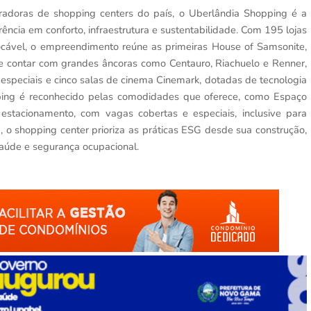
tradoras de shopping centers do país, o Uberlândia Shopping é a
ência em conforto, infraestrutura e sustentabilidade. Com 195 lojas
ocável, o empreendimento reúne as primeiras House of Samsonite,
e contar com grandes âncoras como Centauro, Riachuelo e Renner,
especiais e cinco salas de cinema Cinemark, dotadas de tecnologia
ping é reconhecido pelas comodidades que oferece, como Espaço
e estacionamento, com vagas cobertas e especiais, inclusive para
, o shopping center prioriza as práticas ESG desde sua construção,
aúde e segurança ocupacional.