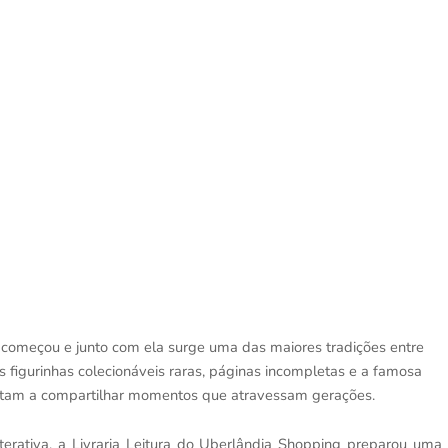
começou e junto com ela surge uma das maiores tradições entre
s figurinhas colecionáveis raras, páginas incompletas e a famosa
voltam a compartilhar momentos que atravessam gerações.
nterativa, a Livraria Leitura do Uberlândia Shopping preparou uma