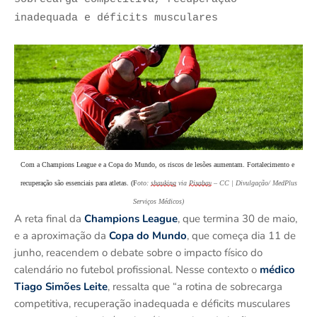
inadequada e déficits musculares
Com a Champions League e a Copa do Mundo, os riscos de lesões aumentam. Fortalecimento e 
recuperação são essenciais para atletas. (F
oto:
shauking
via
Pixabay
– CC | Divulgação/ MedPlus
Serviços Médicos)
A reta final da
Champions League
, que termina 30 de maio,
e a aproximação da
Copa do Mundo
, que começa dia 11 de
junho, reacendem o debate sobre o impacto físico do
calendário no futebol profissional. Nesse contexto o
médico
Tiago Simões Leite
, ressalta que “a rotina de sobrecarga
competitiva, recuperação inadequada e déficits musculares