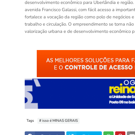
desenvolvimento econô
mico para Uberl
â
ndia e regi
ã
o.
avenida Francisco Galassi, com fácil acesso a import
fortalece a vocação da região como polo de neg
ó
cios 
trabalho e circulação. O empreendimento se torna nã
valorização urbana e de desenvolvimento econô
mico p
Tags
# isso é MINAS GERAIS