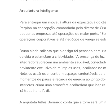
Arquitetura inteligente
Para entregar um im
óvel
à altura da expectativa do cl
Perplan na concepção, comandada pelo diretor de Criaç
pequenas empresas at
é
opera
ções de maior porte.
Es
“
operações corporativas e at
é
neg
ó
cios de varejo se es
Bruno ainda salient
a
que o design foi pensado para ir a
de vida e estimulam a criatividade.
A presença de luz 
“
integrado favorecem um ambiente saudá
vel, conecta
pavimento exclusivo de múltiplos usos, localizado no 
Nele, os usuários encontram espaços confortáveis para 
momentos de pausa e recarga de energia ao longo do 
interiores, criam uma atmosfera acolhedora que inspira
irá trabalhar ali”, diz.
A arquiteta Julhia Bernardo conta que a torre será um 