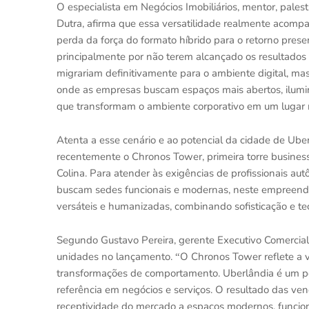
O especialista em Neg
ó
cios Imobiliários, mentor, pales
Dutra, afirma que essa versatilidade realmente acom
perda da força do formato híbrido para o retorno prese
principalmente por não terem alcançado os resultados
migrariam definitivamente para o ambiente digital, m
onde as empresas buscam espaços mais abertos, ilumin
que transformam o ambiente corporativo em um lugar ma
Atenta a esse cenário e ao potencial da cidade de Ube
recentemente
o
Chronos Tower, primeira torre busines
Colina. Para atender às exigências de profissionais au
buscam sedes funcionais e modernas, neste empreendi
vers
áteis e humanizadas, combinando sofisticaçã
o e te
Segundo
Gustavo Pereira, gerente Executivo Comercia
unidades
no lançamento
.
O Chronos Tower reflete a v
“
transformaçõ
es
de comportamento
. Uberl
â
ndia
é
um po
referência em neg
ó
cios e serviços. O resultado das v
receptividade do mercado a espaços modernos, funcion