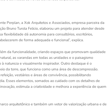
iente Perplan, a Xok Arquitetos e Associados, empresa parceira da
ão Bruno Turola Felicio, elaborou um projeto para atender desde
sa flexibilidade dá autonomia para consult
ó
rios, escrit
ó
rios,
tabelecerem de forma adequada e funcional”, explica.
l
é
m da funcionalidade, criando espaços que promov
a
m qualidade
natural, as varandas em todas as unidades e o paisagismo
do
à natureza e visualmente inspirador. Outro destaque
é
o
meio da torre, que funciona como uma área de descompressão.
refeiçã
o, vesti
ários e á
reas de conviv
ência, possibilitando
dia. Esses elementos, somados ao cuidado com os detalhes de
 inovação, estimula a criatividade e melhora a experiência de quem
marco arquitetônico e tamb
é
m um vetor de valorização urbana e de