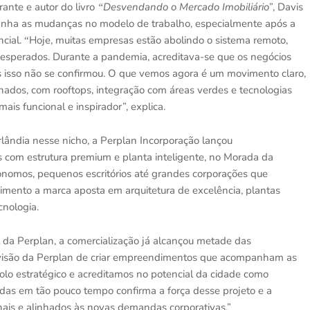
trante e autor do livro
Desvendando o Mercado Imobiliário”
, Davis
“
panha as mudanças no modelo de trabalho, especialmente ap
ó
s a
ncial.
Hoje, muitas empresas estão abolindo o sistema remoto,
“
 esperados. Durante a pandemia, acreditava-se que os neg
ó
cios
as isso não se confirmou. O que vemos agora
é
um movimento claro,
ados, com rooftops, integração com áreas verdes e tecnologias
is funcional e inspirador”, explica.
rlândia nesse nicho, a Perplan Incorporaçã
o lan
çou
s com estrutura premium e planta inteligente, no Morada da
tônomos, pequenos escrit
ó
rios at
é grandes corpora
ções que
mento a marca aposta em arquitetura de excelê
ncia, plantas
cnologia.
l
da Perplan, a comercialização já
alcan
çou metade das
is
ão da Perplan de criar empreendimentos que acompanham as
lo estrat
é
gico e acreditamos no potencial da cidade como
endas em tão pouco tempo confirma a força desse projeto e a
ais e alinhados às novas demandas corporativas.”