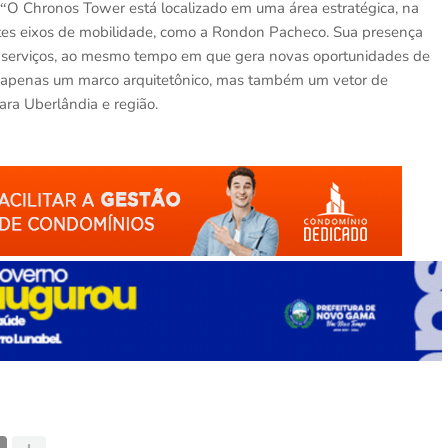
O Chronos Tower est
á localizado em uma área estrat
é
gica, na
“
antes eixos de mobilidade, como a Rondon Pacheco. Sua presença
e serviços, ao mesmo tempo em que gera novas oportunidades de
o apenas um marco arquitetônico, mas tamb
é
m um vetor de
ara Uberl
â
ndia e regi
ã
o.