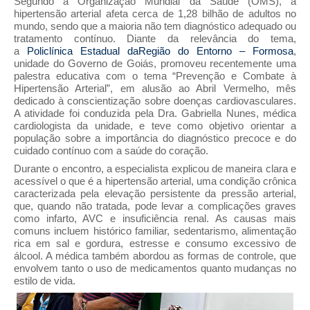
Segundo a Organização Mundial da Saúde (OMS), a
hipertensão arterial afeta cerca de 1,28 bilhão de adultos no
mundo, sendo que a maioria não tem diagnóstico adequado ou
tratamento contínuo. Diante da relevância do tema,
a
Policlínica Estadual daRegião do Entorno – Formosa
,
unidade do Governo de Goiás, promoveu recentemente uma
palestra educativa com o tema “Prevenção e Combate à
Hipertensão Arterial”, em alusão ao Abril Vermelho, mês
dedicado à conscientização sobre doenças cardiovasculares.
A atividade foi conduzida pela Dra. Gabriella Nunes, médica
cardiologista da unidade, e teve como objetivo orientar a
população sobre a importância do diagnóstico precoce e do
cuidado contínuo com a saúde do coração.
Durante o encontro, a especialista explicou de maneira clara e
acessível o que é a hipertensão arterial, uma condição crônica
caracterizada pela elevação persistente da pressão arterial,
que, quando não tratada, pode levar a complicações graves
como infarto, AVC e insuficiência renal. As causas mais
comuns incluem histórico familiar, sedentarismo, alimentação
rica em sal e gordura, estresse e consumo excessivo de
álcool. A médica também abordou as formas de controle, que
envolvem tanto o uso de medicamentos quanto mudanças no
estilo de vida.