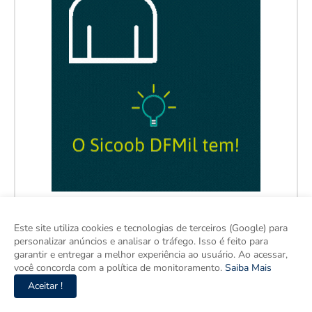
Este site utiliza cookies e tecnologias de terceiros (Google) para
personalizar anúncios e analisar o tráfego. Isso é feito para
garantir e entregar a melhor experiência ao usuário. Ao acessar,
você concorda com a política de monitoramento.
Saiba Mais
Aceitar !