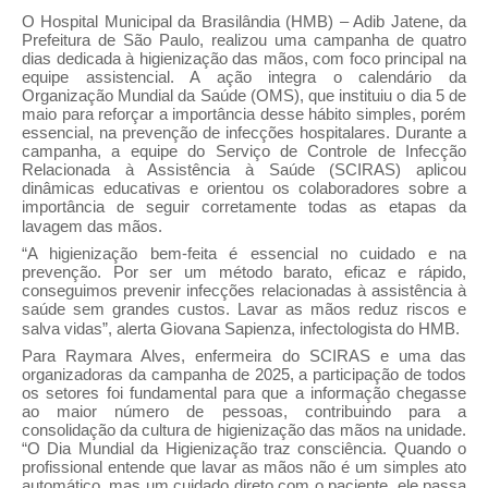
O Hospital Municipal da Brasilândia (HMB) – Adib Jatene, da
Prefeitura de São Paulo, realizou uma campanha de quatro
dias dedicada à higienização das mãos, com foco principal na
equipe assistencial. A ação integra o calendário da
Organização Mundial da Saúde (OMS), que instituiu o dia 5 de
maio para reforçar a importância desse hábito simples, porém
essencial, na prevenção de infecções hospitalares. Durante a
campanha, a equipe do Serviço de Controle de Infecção
Relacionada à Assistência à Saúde (SCIRAS) aplicou
dinâmicas educativas e orientou os colaboradores sobre a
importância de seguir corretamente todas as etapas da
lavagem das mãos.
“A higienização bem-feita é essencial no cuidado e na
prevenção. Por ser um método barato, eficaz e rápido,
conseguimos prevenir infecções relacionadas à assistência à
saúde sem grandes custos. Lavar as mãos reduz riscos e
salva vidas”, alerta Giovana Sapienza, infectologista do HMB.
Para Raymara Alves, enfermeira do SCIRAS e uma das
organizadoras da campanha de 2025, a participação de todos
os setores foi fundamental para que a informação chegasse
ao maior número de pessoas, contribuindo para a
consolidação da cultura de higienização das mãos na unidade.
“O Dia Mundial da Higienização traz consciência. Quando o
profissional entende que lavar as mãos não é um simples ato
automático, mas um cuidado direto com o paciente, ele passa