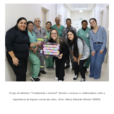
O jogo de tabuleiro “Combatendo o invisível” divertiu e ensinou os colaboradores sobre a
importância da higiene correta das mãos. (Foto: Maria Eduarda Oliveira /IMED)