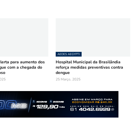
AEDES AEGYPTI
alerta para aumento dos
Hospital Municipal da Brasilândia
gue com a chegada do
reforça medidas preventivas contra
oso
dengue
025
25 Março, 2025