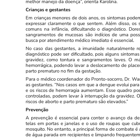
melhor manejo da doença”, orienta Karolina.
Crianças e gestantes
Em crianças menores de dois anos, os sintomas podem 
expressar claramente o que sentem. Além disso, os
comuns na infância, dificultando o diagnóstico. Dores
sangramentos de mucosas são indícios de uma possí
busca por atendimento médico imediato é essencial.
No caso das gestantes, a imunidade naturalmente r
diagnóstico pode ser dificultado, pois alguns sintom
gravidez, como tontura e sangramentos leves. O ma
hemorrágica, podendo levar a deslocamento de placen
parto prematuro no fim da gestação.
Para o médico coordenador do Pronto-socorro, Dr. Wan
as gestantes. “Nos casos em que a dengue evolui para
e os riscos de hemorragia aumentam. Esse quadro po
controladas, podem levar à interrupção da gravidez. O
riscos de aborto e parto prematuro são elevados.”
Prevenção
A prevenção é essencial para conter o avanço da de
telas em portas e janelas e o uso de roupas que cub
mosquito. No entanto, a principal forma de combate é
de água parada em recipientes e limpando frequentement