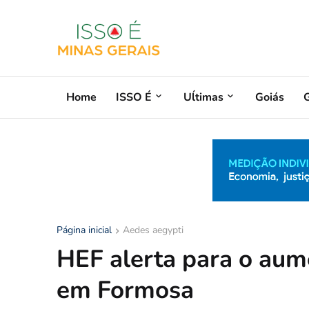
Home
ISSO É
Uĺtimas
Goiás
G
Página inicial
Aedes aegypti
HEF alerta para o aum
em Formosa