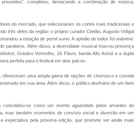
s presentes", completou, destacando a combinação de música,
res do mercado, que selecionaram os cortes mais tradicionais e
do três deles da região: o próprio curador Cleitão, Augusto Vidigal
comandou a estação de pernil suíno. A opinião de todos foi unânime:
o de parabéns. Além disso, a diversidade musical marcou presença
elotrol, Outubro Vermelho, Zé Flávio, banda Alto Astral e a dupla
ora perfeita para o festival em dois palcos.
cal, ofereceram uma ampla gama de opções de churrasco e comida
enomado em sua área. Além disso, o público desfrutou de um farto
a consolidou-se como um evento aguardado pelos amantes do
ária, mas também momentos de convívio social e diversão em um
 a expectativa pela próxima edição, que promete ser ainda mais