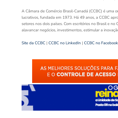
A Câmara de Comércio Brasil-Canadá (CCBC) é uma org
lucrativos, fundada em 1973. Há 49 anos, a CCBC aprox
setores nos dois países. Com escritórios no Brasil e no
alavancar negócios, investimentos, estimular a inovação,
Site da CCBC
|
CCBC no LinkedIn
|
CCBC no Facebook