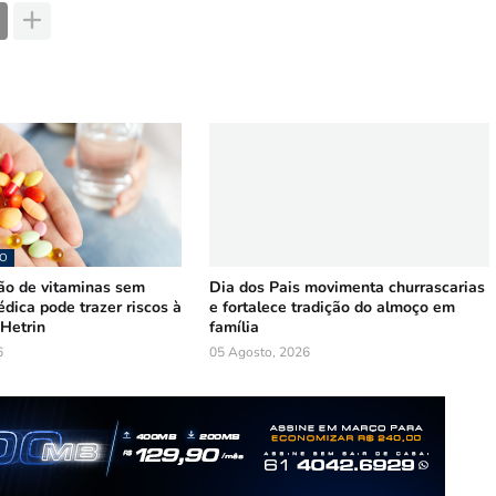
O
o de vitaminas sem
Dia dos Pais movimenta churrascarias
dica pode trazer riscos à
e fortalece tradição do almoço em
 Hetrin
família
6
05 Agosto, 2026