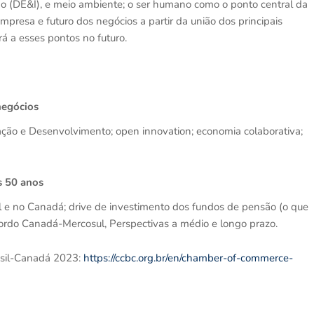
o (DE&I), e meio ambiente; o ser humano como o ponto central da
presa e futuro dos negócios a partir da união dos principais
rá a esses pontos no futuro.
negócios
ação e Desenvolvimento; open innovation; economia colaborativa;
s 50 anos
il e no Canadá; drive de investimento dos fundos de pensão (o que
Acordo Canadá-Mercosul, Perspectivas a médio e longo prazo.
asil-Canadá 2023:
https://ccbc.org.br/en/chamber-of-commerce-