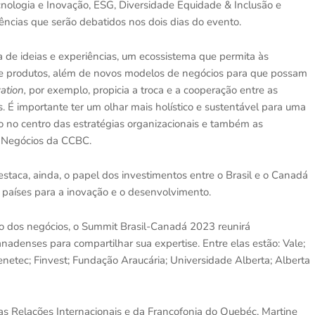
nologia e Inovação, ESG, Diversidade Equidade & Inclusão e
ências que serão debatidos nos dois dias do evento.
a de ideias e experiências, um ecossistema que permita às
e produtos, além de novos modelos de negócios para que possam
ation,
por exemplo, propicia a troca e a cooperação entre as
. É importante ter um olhar mais holístico e sustentável para uma
o no centro das estratégias organizacionais e também as
de Negócios da CCBC.
staca, ainda, o papel dos investimentos entre o Brasil e o Canadá
 países para a inovação e o desenvolvimento.
ro dos negócios, o Summit Brasil-Canadá 2023 reunirá
nadenses para compartilhar sua expertise. Entre elas estão: Vale;
netec; Finvest; Fundação Araucária; Universidade Alberta; Alberta
as Relações Internacionais e da Francofonia do Quebéc, Martine