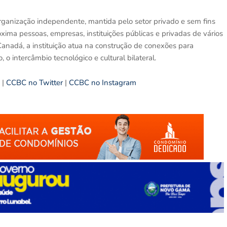
anização independente, mantida pelo setor privado e sem fins
ima pessoas, empresas, instituições públicas e privadas de vários
 Canadá, a instituição atua na construção de conexões para
 o intercâmbio tecnológico e cultural bilateral.
|
CCBC no Twitter
|
CCBC no Instagram