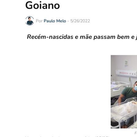
Goiano
Por
Paulo Melo
-
5/26/2022
Recém-nascidas e mãe passam bem e já
F