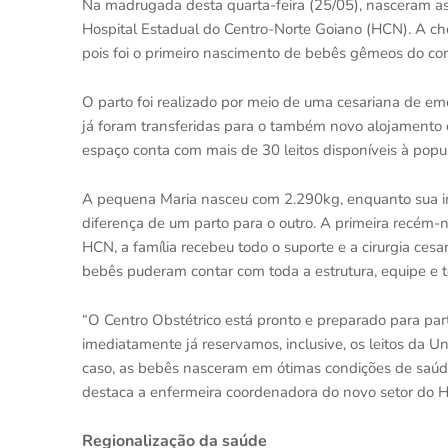
Na madrugada desta quarta-feira (25/05), nasceram as
Hospital Estadual do Centro-Norte Goiano (HCN). A ch
pois foi o primeiro nascimento de bebês gêmeos do c
O parto foi realizado por meio de uma cesariana de e
já foram transferidas para o também novo alojamento
espaço conta com mais de 30 leitos disponíveis à pop
A pequena Maria nasceu com 2.290kg, enquanto sua i
diferença de um parto para o outro. A primeira recé
HCN, a família recebeu todo o suporte e a cirurgia ces
bebês puderam contar com toda a estrutura, equipe e t
“O Centro Obstétrico está pronto e preparado para part
imediatamente já reservamos, inclusive, os leitos da U
caso, as bebês nasceram em ótimas condições de saúde
destaca a enfermeira coordenadora do novo setor do H
Regionalização da saúde