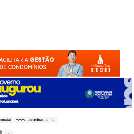
eonatal
www.issoeminas.com.br