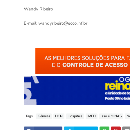
Wandy Ribeiro
E-mail: wandyribeiro@ecco.inf.br
Tags
Gêmeas
HCN
Hospitais
IMED
isso é MINAS
N