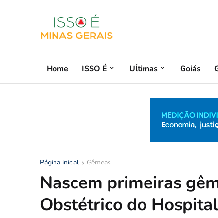
Home
ISSO É
Uĺtimas
Goiás
G
Página inicial
Gêmeas
Nascem primeiras gêm
Obstétrico do Hospita