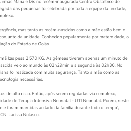
 irmãs Maria e Izís no recém-inaugurado Centro Obstétrico do
egada das pequenas foi celebrada por toda a equipe da unidade,
omplexo.
mergência, mas tanto as recém-nascidas como a mãe estão bem e
 conjunto da unidade. Conhecido popularmente por maternidade, o
ulação do Estado de Goiás.
rmã Izís pesa 2.570 KG. As gêmeas tiveram apenas um minuto de
m-nascida veio ao mundo às 02h29min e a segunda às 02h30. No
ariana foi realizada com muita segurança. Tanto a mãe como as
ecnologia necessárias.
os de alto risco. Então, após serem reguladas via complexo,
nidade de Terapia Intensiva Neonatal - UTI Neonatal. Porém, neste
 e foram mantidas ao lado da família durante todo o tempo”,
CN, Larissa Nolasco.