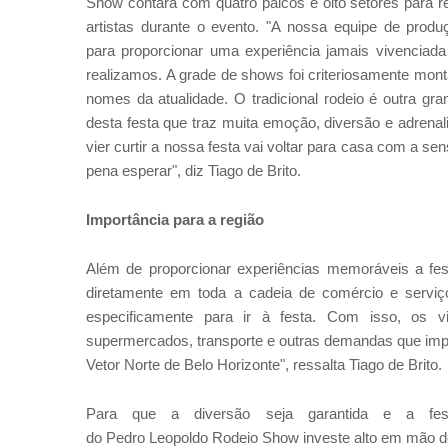
Show contará com quatro palcos e oito setores para r
artistas durante o evento. "A nossa equipe de pro
para proporcionar uma experiência jamais vivenciad
realizamos. A grade de shows foi criteriosamente mon
nomes da atualidade. O tradicional rodeio é outra gr
desta festa que traz muita emoção, diversão e adrena
vier curtir a nossa festa vai voltar para casa com a se
pena esperar", diz Tiago de Brito.
Importância para a região
Além de proporcionar experiências memoráveis a fes
diretamente em toda a cadeia de comércio e servi
especificamente para ir à festa. Com isso, os vi
supermercados, transporte e outras demandas que imp
Vetor Norte de Belo Horizonte", ressalta Tiago de Brito.
Para que a diversão seja garantida e a fe
do Pedro Leopoldo Rodeio Show investe alto em mão de 