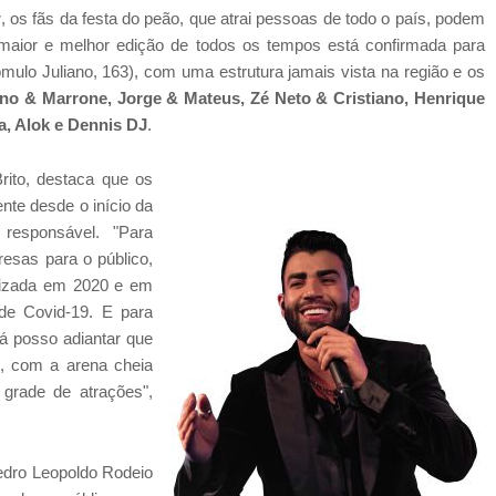
w
, os fãs da festa do peão, que atrai pessoas de todo o país, podem
 maior e melhor edição de todos os tempos está confirmada para
ulo Juliano, 163), com uma estrutura jamais vista na região e os
no & Marrone, Jorge & Mateus, Zé Neto & Cristiano, Henrique
a, Alok e Dennis DJ
.
ito, destaca que os
nte desde o início da
responsável. "Para
esas para o público,
alizada em 2020 e em
de Covid-19. E para
á posso adiantar que
s, com a arena cheia
 grade de atrações",
edro Leopoldo Rodeio