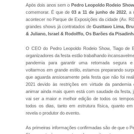
Após dois anos sem o
Pedro Leopoldo Rodeio Sho
comemorar. É que de
03 a 11 de junho de 2022
, a
acontecer no Parque de Exposições da cidade (Av. Rôm
grandes shows já contratados de
Gusttavo Lima, Bru
& Juliano, Israel & Rodolffo, Os Barões da Pisadinh
O CEO do Pedro Leopoldo Rodeio Show, Tiago de Br
organizadores da festa estão trabalhando incansavelme
pandemia para garantir uma retomada segura e 
voltarmos em grande estilo, estamos preparando surpr
que aguarda ansiosamente pela festa que não foi re
2021 devido às restrições em virtude da pandemia 
animar ainda mais quem está com saudade da festa, j
vai ser a maior e melhor edição de todos os tempo
todos os dias, tanto em estrutura física, quanto em
revela o produtor do evento.
As primeiras informações confirmadas são de que o P