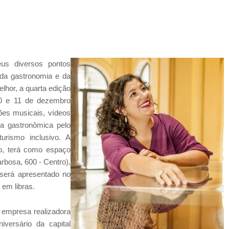
us diversos pontos
 da gastronomia e da
elhor, a quarta edição
0 e 11 de dezembro
ões musicais, vídeos
cia gastronômica pelo
urismo inclusivo. A
o, terá como espaço
rbosa, 600 - Centro),
 será apresentado no
 em libras.
 empresa realizadora
versário da capital