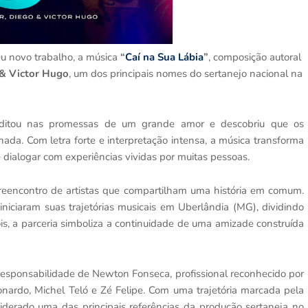
u novo trabalho, a música
“
Caí na Sua Lábia
”
, composição autoral
& Victor Hugo
, um dos principais nomes do sertanejo nacional na
ditou nas promessas de um grande amor e descobriu que os
da. Com letra forte e interpretação intensa, a música transforma
dialogar com experiências vividas por muitas pessoas.
 reencontro de artistas que compartilham uma história em comum.
iniciaram suas trajetórias musicais em Uberlândia (MG), dividindo
is, a parceria simboliza a continuidade de uma amizade construída
 responsabilidade de Newton Fonseca, profissional reconhecido por
onardo, Michel Teló e Zé Felipe. Com uma trajetória marcada pela
derado uma das principais referências da produção sertaneja no