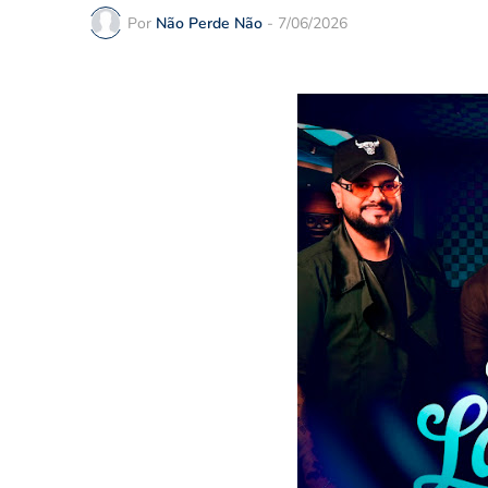
Por
Não Perde Não
-
7/06/2026