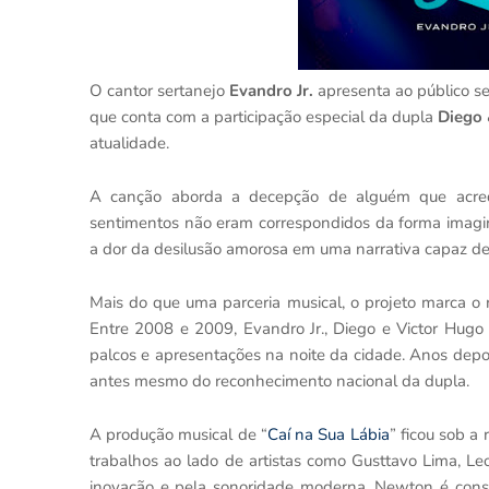
O cantor sertanejo
Evandro Jr.
apresenta ao público se
que conta com a participação especial da dupla
Diego 
atualidade.
A canção aborda a decepção de alguém que acre
sentimentos não eram correspondidos da forma imagina
a dor da desilusão amorosa em uma narrativa capaz de 
Mais do que uma parceria musical, o projeto marca o
Entre 2008 e 2009, Evandro Jr., Diego e Victor Hugo 
palcos e apresentações na noite da cidade. Anos depo
antes mesmo do reconhecimento nacional da dupla.
A produção musical de “
Caí na Sua Lábia
” ficou sob a
trabalhos ao lado de artistas como Gusttavo Lima, Le
inovação e pela sonoridade moderna, Newton é consi