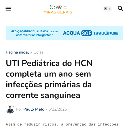
Página inicial
Goiás
UTI Pediátrica do HCN
completa um ano sem
infecções primárias da
corrente sanguínea
Por
Paulo Melo
-
6/22/2026
Além de reduzir riscos, a prevenção das infecções