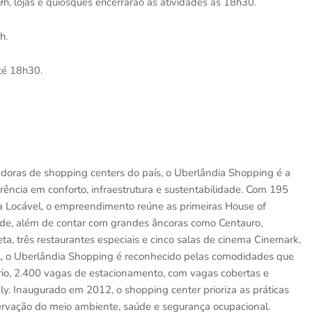
9h, lojas e quiosques encerrarão as atividades às 18h30.
1h.
até 18h30.
adoras de shopping centers do país, o Uberlândia Shopping é a
rência em conforto, infraestrutura e sustentabilidade. Com 195
ta Locável, o empreendimento reúne as primeiras House of
ade, além de contar com grandes âncoras como Centauro,
, três restaurantes especiais e cinco salas de cinema Cinemark,
l, o Uberlândia Shopping é reconhecido pelas comodidades que
ário, 2.400 vagas de estacionamento, com vagas cobertas e
ndly. Inaugurado em 2012, o shopping center prioriza as práticas
ervação do meio ambiente, saúde e segurança ocupacional.