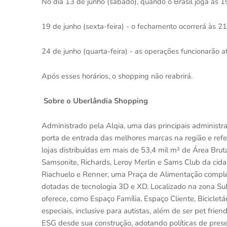
No dia 13 de junho (sábado), quando o Brasil joga às 1
19 de junho (sexta-feira) - o fechamento ocorrerá às 2
24 de junho (quarta-feira) - as operações funcionarão 
Após esses horários, o shopping não reabrirá.
Sobre o Uberlândia Shopping
Administrado pela Alqia, uma das principais administr
porta de entrada das melhores marcas na região e refe
lojas distribuídas em mais de 53,4 mil m² de Área Bru
Samsonite, Richards, Leroy Merlin e Sams Club da cid
Riachuelo e Renner, uma Praça de Alimentação completa
dotadas de tecnologia 3D e XD. Localizado na zona Su
oferece, como Espaço Família, Espaço Cliente, Biciclet
especiais, inclusive para autistas, além de ser pet frie
ESG desde sua construção, adotando políticas de pres