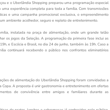
çou e o Uberlândia Shopping preparou uma programação especial
em uma experiência completa para toda a família. Com transmissões
máticas e uma campanha promocional exclusiva, o empreendimento
 um ambiente acolhedor, seguro e repleto de entretenimento.
mília, instalada na praça de alimentação, onde um grande telão
nhar os jogos da Seleção. A programação da primeira fase inclui as
s 19h, e Escócia e Brasil, no dia 24 de junho, também às 19h. Caso a
lia continuará recebendo o público nos confrontos eliminatórios
erações de alimentação do Uberlândia Shopping foram convidadas a
a Copa. A proposta é unir gastronomia e entretenimento em ofertas
mentos de convivência entre amigos e familiares durante as
icas de pratos, lanches e sobremesas já conhecidos pelo público,