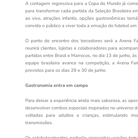
A contagem regressiva para a Copa do Mundo já come
para transformar cada partida da Seleção Brasileira 
ao vivo, atrações infantis, opções gastronômicas te
convida o público a viver toda a emoção do futebol em
O ponto de encontro dos torcedores será a Arena Fa
reunirá clientes, lojistas e colaboradores para acompa
partidas entre Brasil e Marrocos, no dia 13 de junho, à
equipe brasileira avance na competição, a Arena Famí
previstos para os dias 29 e 30 de junho.
Gastronomia entra em campo
Para deixar a experiência ainda mais saborosa, as op
desenvolver combos especiais inspirados no universo d
voltadas para adultos e crianças, estimulando mo
transmissões.
Os estabelecimentos poderão apresentar versões temát