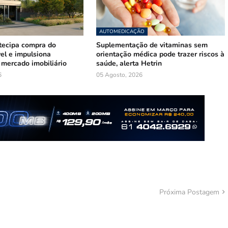
AUTOMEDICAÇÃO
tecipa compra do
Suplementação de vitaminas sem
el e impulsiona
orientação médica pode trazer riscos à
mercado imobiliário
saúde, alerta Hetrin
6
05 Agosto, 2026
Próxima Postagem