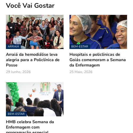
Você Vai Gostar
ARRAIÁ
BEM-ESTAR
Arraiá da hemodiálise leva
Hospitais e policlínicas de
alegria para a Policlínica de
Goiás comemoram a Semana
Posse
da Enfermagem
29 Junho, 2026
25 Maio, 2026
BEM-ESTAR
HMB celebra Semana da
Enfermagem com
programação especial