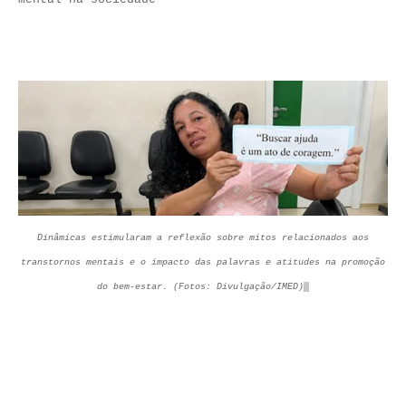
D
inâmicas
estimularam a reflexão sobre mitos relacionados aos
transtornos mentais e o impacto das palavras e atitudes
na promoção
do bem-estar
.
(Foto
s
:
Divulgação
/IMED)