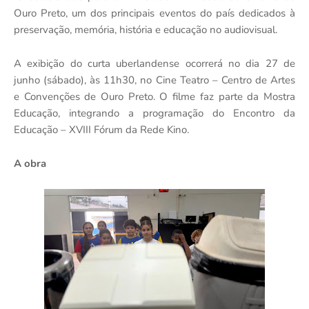
Ouro Preto, um dos principais eventos do país dedicados à
preservaçã
o, mem
ó
ria, hist
ó
ria e educação no audiovisual.
A exibição do curta uberlandense ocorrerá no dia 27 de
junho (sábado), às 11h30, no Cine Teatro – Centro de Artes
e Convenções de Ouro Preto. O filme faz parte da Mostra
Educaçã
o, integrando a programa
ção do Encontro da
Educação –
XVIII F
ó
rum da Rede Kino.
A
obra