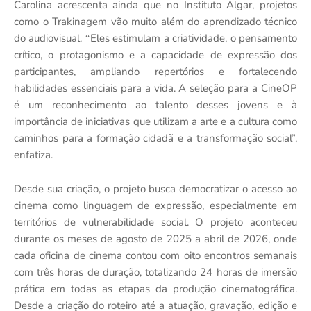
Carolina acrescenta ainda que no Instituto Algar, projetos
como o Trakinagem vão muito al
é
m do aprendizado t
é
cnico
do audiovisual.
Eles estimulam a criatividade, o pensamento
“
crítico, o protagonismo e a capacidade de expressão dos
participantes, ampliando repert
ó
rios e fortalecendo
habilidades essenciais para a vida. A seleção para a CineOP
é
um reconhecimento ao talento desses jovens e à
import
ância de iniciativas que utilizam a arte e a cultura como
caminhos para a formação cidadã e a transformação social”,
enfatiza.
Desde sua criação, o projeto busca democratizar o acesso ao
cinema como linguagem de expressão, especialmente em
territ
ó
rios de vulnerabilidade social. O projeto aconteceu
durante os meses de agosto de 2025 a abril de 2026, onde
cada oficina de cinema contou com oito encontros semanais
com trê
s horas de dura
ção, totalizando 24 horas de imersão
prática em todas as etapas da produçã
o cinematogr
áfica.
Desde a criação do roteiro at
é
a atuaçã
o, grava
çã
o, edi
ção e