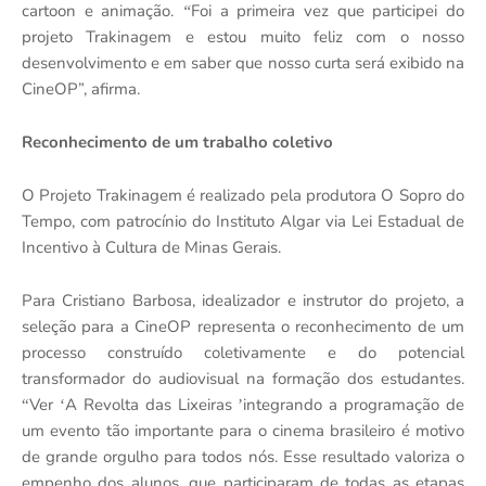
cartoon e animaçã
o.
Foi a primeira vez que participei do
“
projeto Trakinagem e estou muito feliz com o nosso
desenvolvimento e
em saber que nosso curta será exibido na
CineOP”, afirma.
Reconhecimento de um trabalho coletivo
O Projeto Trakinagem
é
realizado pela produtora O Sopro do
Tempo, com patrocínio do Instituto Algar via Lei Estadual de
Incentivo à Cultura de Minas Gerais.
Para Cristiano Barbosa, idealizador e instrutor do projeto, a
seleção para a CineOP representa o reconhecimento de um
processo construído coletivamente e do potencial
transformador do audiovisual na formação dos estudantes.
Ver
A Revolta das Lixeiras
integrando a programação de
“
‘
’
um evento tão importante para o cinema brasileiro
é
motivo
de grande orgulho para todos n
ó
s. Esse resultado valoriza o
empenho dos alunos, que participaram de todas as etapas