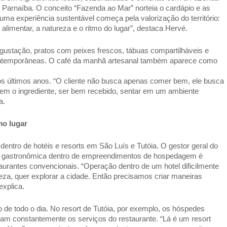
 Parnaíba. O conceito “Fazenda ao Mar” norteia o cardápio e as 
uma experiência sustentável começa pela valorização do território: 
 alimentar, a natureza e o ritmo do lugar”, destaca Hervé. 
ustação, pratos com peixes frescos, tábuas compartilháveis e 
 contemporâneas. O café da manhã artesanal também aparece como 
últimos anos. “O cliente não busca apenas comer bem, ele busca 
vem o ingrediente, ser bem recebido, sentar em um ambiente 
a. 
o lugar  
ntro de hotéis e resorts em São Luís e Tutóia. O gestor geral do 
o gastronômica dentro de empreendimentos de hospedagem é 
taurantes convencionais. “Operação dentro de um hotel dificilmente 
a, quer explorar a cidade. Então precisamos criar maneiras 
xplica. 
 de todo o dia. No resort de Tutóia, por exemplo, os hóspedes 
zam constantemente os serviços do restaurante. “Lá é um resort 