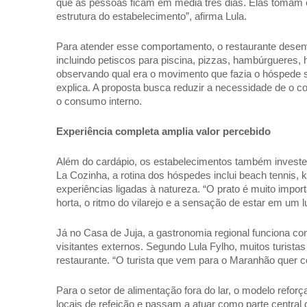
que as pessoas ficam em média três dias. Elas tomam ca
estrutura do estabelecimento”, afirma Lula. 
Para atender esse comportamento, o restaurante desenv
incluindo petiscos para piscina, pizzas, hambúrgueres, 
observando qual era o movimento que fazia o hóspede sa
explica. A proposta busca reduzir a necessidade de o c
o consumo interno.  
Experiência completa amplia valor percebido 
Além do cardápio, os estabelecimentos também investem
La Cozinha, a rotina dos hóspedes inclui beach tennis, k
experiências ligadas à natureza. “O prato é muito impor
horta, o ritmo do vilarejo e a sensação de estar em um 
Já no Casa de Juja, a gastronomia regional funciona com
visitantes externos. Segundo Lula Fylho, muitos turista
restaurante. “O turista que vem para o Maranhão quer c
Para o setor de alimentação fora do lar, o modelo refor
locais de refeição e passam a atuar como parte central da