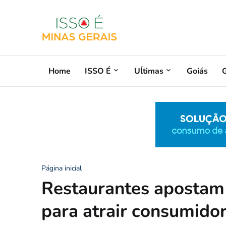
Home
ISSO É
Uĺtimas
Goiás
G
Página inicial
Restaurantes apostam
para atrair consumido