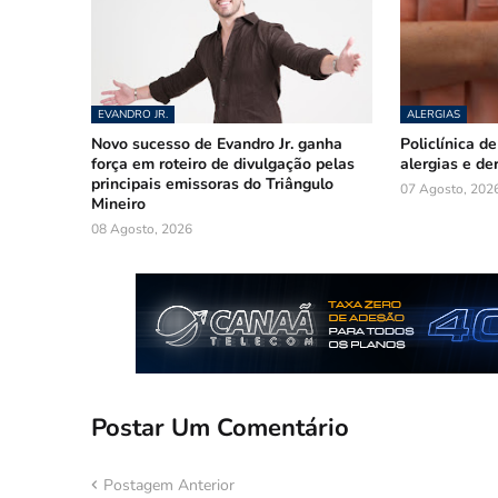
EVANDRO JR.
ALERGIAS
Novo sucesso de Evandro Jr. ganha
Policlínica d
força em roteiro de divulgação pelas
alergias e de
principais emissoras do Triângulo
07 Agosto, 202
Mineiro
08 Agosto, 2026
Postar Um Comentário
Postagem Anterior