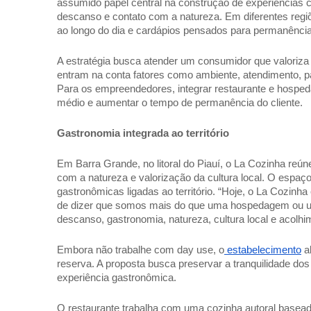
assumido papel central na construção de experiências
descanso e contato com a natureza. Em diferentes reg
ao longo do dia e cardápios pensados para permanências
A estratégia busca atender um consumidor que valoriza
entram na conta fatores como ambiente, atendimento, 
Para os empreendedores, integrar restaurante e hosped
médio e aumentar o tempo de permanência do cliente. 
Gastronomia integrada ao território 
Em Barra Grande, no litoral do Piauí, o La Cozinha reú
com a natureza e valorização da cultura local. O espaço
gastronômicas ligadas ao território. “Hoje, o La Cozin
de dizer que somos mais do que uma hospedagem ou um
descanso, gastronomia, natureza, cultura local e acolhim
Embora não trabalhe com day use, o
 estabelecimento
 a
reserva. A proposta busca preservar a tranquilidade dos
experiência gastronômica.  
O restaurante trabalha com uma cozinha autoral basead