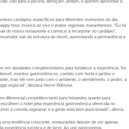
fé, vão para a piscina, almoçam, jantam, e querem aproveitar a 
olveu cardápios específicos para diferentes momentos do dia, 
happy hour, música ao vivo e pratos regionais maranhenses. “Eu fui 
ir do nosso restaurante e comecei a incorporar no cardápio”, 
onsumidor sair da estrutura do resort, aumentando a permanência e 
 em atividades complementares para fortalecer a experiência. No 
itesurf, eventos gastronômicos, contato com horta e jardins e 
tante, mas ele vem junto com o ambiente, o atendimento, o jardim, a 
lugar especial”, destaca Hervé Witmeur. 
o diferencial competitivo tanto para hóspedes quanto para 
s escolhem o hotel pela experiência gastronômica oferecida no 
omer a comida regioanal, e a gente está bem posicionado”, afirma. 
ça uma tendência crescente: restaurantes deixam de ser apenas 
 experiência turística e de lazer. Ao unir gastronomia, 