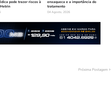
dica pode trazer riscos à
enxaqueca e a importância do
 Hetrin
tratamento
6
04 Agosto, 2026
Próxima Postagem