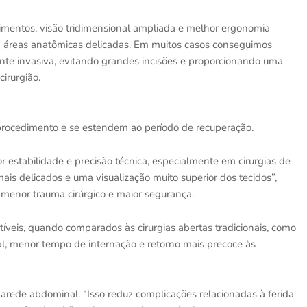
vimentos, visão tridimensional ampliada e melhor ergonomia
m áreas anatômicas delicadas. Em muitos casos conseguimos
te invasiva, evitando grandes incisões e proporcionando uma
irurgião.
procedimento e se estendem ao período de recuperação.
or estabilidade e precisão técnica, especialmente em cirurgias de
is delicados e uma visualização muito superior dos tecidos”,
a menor trauma cirúrgico e maior segurança.
tíveis, quando comparados às cirurgias abertas tradicionais, como
al, menor tempo de internação e retorno mais precoce às
parede abdominal. “Isso reduz complicações relacionadas à ferida