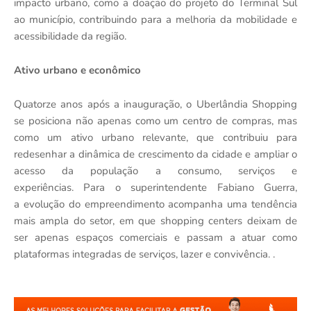
impacto urbano, como a doação do projeto do Terminal Sul
ao munic
í
pio, contribuindo para a melhoria da mobilidade e
acessibilidade da regiã
o.
A
tivo urbano e econ
ô
mico
Quatorze anos ap
ó
s a inauguração, o Uberl
â
ndia Shopping
se posiciona n
ão apenas como um centro de compras, mas
como um ativo urbano relevante, que contribuiu para
redesenhar a din
â
mica de crescimento da cidade e ampliar o
acesso da população a consumo, servi
ç
os e
experi
ê
ncias.
Para o superintendente Fabiano Guerra,
a
evolu
ção do empreendimento acompanha uma tend
ê
ncia
mais ampla do setor, em que shopping centers deixam de
ser apenas espa
ç
os comerciais e passam a atuar como
plataformas integradas de servi
ç
os, lazer e conviv
ê
ncia.
.