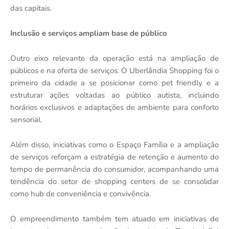
das capitais.
Inclus
ã
o e servi
ç
os ampliam base de p
ú
blico
Outro eixo relevante da operaçã
o est
á
na amplia
ção de
p
ú
blicos e na oferta de servi
ç
os. O Uberl
â
ndia Shopping foi o
primeiro da cidade a se posicionar como pet friendly e a
estruturar ações voltadas ao p
ú
blico autista, incluindo
hor
á
rios exclusivos e adaptações de ambiente para conforto
sensorial.
Alé
m disso, iniciativas como o Espa
ç
o Fam
í
lia e a ampliação
de servi
ç
os refor
ç
am a estrat
é
gia de retenção e aumento do
tempo de perman
ê
ncia do consumidor, acompanhando uma
tend
ê
ncia do setor de shopping centers de se consolidar
como hub de conveni
ê
ncia e conviv
ê
ncia.
O empreendimento tamb
é
m tem atuado em iniciativas de