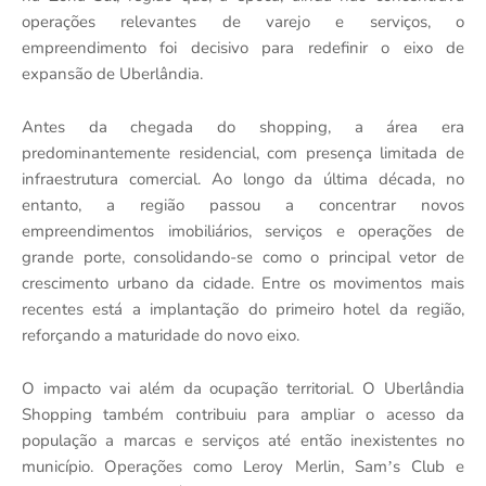
operações relevantes de varejo e servi
ços
,
o
empreendimento foi decisivo para redefinir o eixo de
expansã
o de Uberl
â
ndia.
Antes da chegada do shopping, a
á
rea era
predominantemente residencial, com presen
ç
a limitada de
infraestrutura comercial. Ao longo da
ú
ltima d
é
cada, no
entanto, a região passou a concentrar novos
empreendimentos imobili
á
rios, servi
ç
os e operações de
grande porte, consolidando-se como o principal vetor de
crescimento urbano da cidade. Entre os movimentos mais
recentes est
á
a implanta
ção do primeiro hotel da região,
refor
ç
ando a maturidade do novo eixo.
O impacto vai al
é
m da ocupação territorial. O Uberl
â
ndia
Shopping tamb
é
m contribuiu para ampliar o acesso da
população a marcas e servi
ç
os at
é ent
ão inexistentes no
munic
í
pio. Opera
çõ
es como Leroy Merlin, Sam
s Club e
’