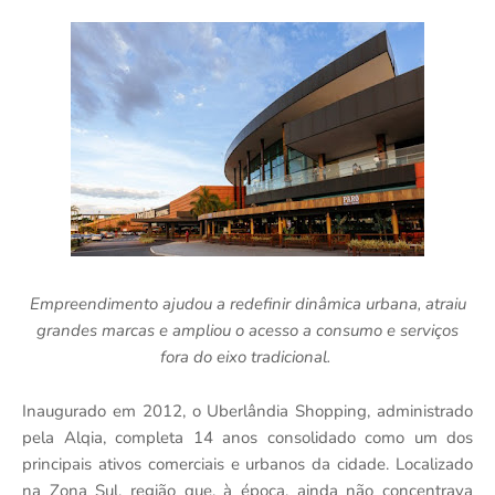
Empreendimento ajudou a redefinir din
â
mica urbana, atraiu
grandes marcas e ampliou o acesso a consumo e servi
ç
os
fora do eixo tradicional.
Inaugurado em 2012, o Uberl
â
ndia Shopping, administrado
pela Alqia, completa 14 anos consolidado como um dos
principais ativos comerciais e urbanos da cidade. Localizado
na Zona Sul
,
regi
ão que,
à é
poca, ainda não concentrava