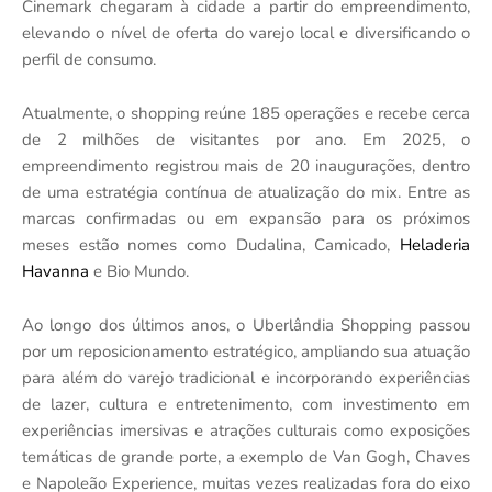
Cinemark chegaram
à
cidade a partir do empreendimento,
elevando o n
í
vel de oferta do varejo local e diversificando o
perfil de consumo.
Atualmente, o shopping re
úne 185
opera
ções e recebe cerca
de 2 milhões de visitantes por ano. Em 2025, o
empreendimento registrou mais de 20 inaugurações, dentro
de uma estrat
é
gia cont
í
nua de atualização do mix. Entre as
marcas confirmadas ou em expansã
o
para os pr
ó
ximos
meses estão nomes como Dudalina, Camicado,
Heladeria
Havanna
e Bio Mundo.
Ao longo dos
ú
ltimos anos, o Uberl
â
ndia Shopping passou
por um reposicionamento estrat
é
gico, ampliando sua atuação
para al
é
m do varejo tradicional e incorporando experi
ê
ncias
de lazer, cultura e entretenimento
, com
investimento em
experi
ê
ncias imersivas e atrações culturais como exposições
tem
á
ticas de grande porte, a exemplo de Van Gogh, Chaves
e Napoleão Experience, muitas vezes realizadas fora do eixo