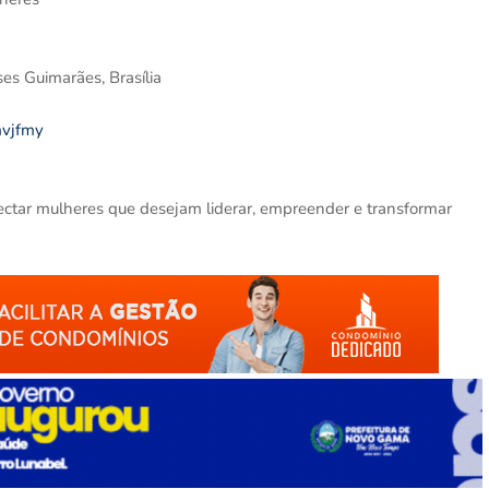
es Guimarães, Brasília
mvjfmy
ectar mulheres que desejam liderar, empreender e transformar