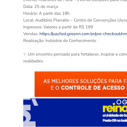
Data: 25 de março
Horário: A partir das 18h
Local: Auditório Planalto – Centro de Convenções Ulyss
Ingressos: Valores a partir de R$ 199
Vendas:
https://payfast.greenn.com.br/pre-checkout/n
Realização: Indústria do Conhecimento
✨ Um encontro pensado para fortalecer, inspirar e con
realidades.