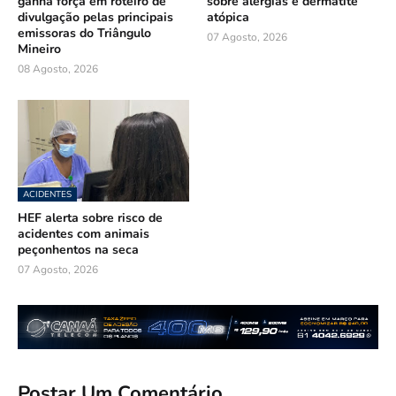
ganha força em roteiro de
sobre alergias e dermatite
divulgação pelas principais
atópica
emissoras do Triângulo
07 Agosto, 2026
Mineiro
08 Agosto, 2026
ACIDENTES
HEF alerta sobre risco de
acidentes com animais
peçonhentos na seca
07 Agosto, 2026
Postar Um Comentário