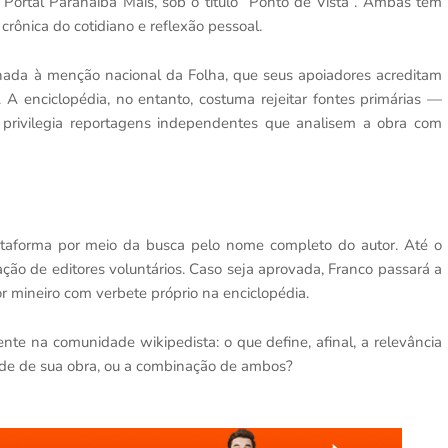
no Portal Paranaíba Mais, sob o título “Ponto de Vista”. Ambas têm
ônica do cotidiano e reflexão pessoal.
nada à menção nacional da Folha, que seus apoiadores acreditam
a. A enciclopédia, no entanto, costuma rejeitar fontes primárias —
 privilegia reportagens independentes que analisem a obra com
taforma por meio da busca pelo nome completo do autor. Até o
ação de editores voluntários. Caso seja aprovada, Franco passará a
rior mineiro com verbete próprio na enciclopédia.
nte na comunidade wikipedista: o que define, afinal, a relevância
ade de sua obra, ou a combinação de ambos?