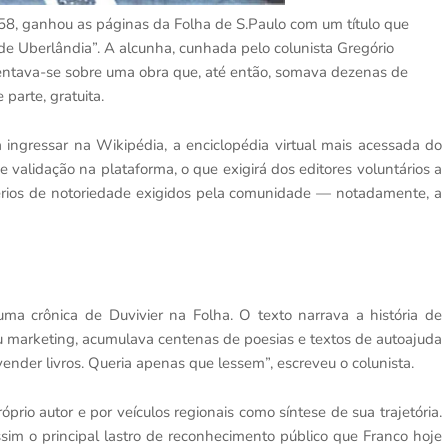
, 58, ganhou as páginas da Folha de S.Paulo com um título que
e de Uberlândia”. A alcunha, cunhada pelo colunista Gregório
entava-se sobre uma obra que, até então, somava dezenas de
parte, gratuita.
a ingressar na Wikipédia, a enciclopédia virtual mais acessada do
lidação na plataforma, o que exigirá dos editores voluntários a
érios de notoriedade exigidos pela comunidade — notadamente, a
a crônica de Duvivier na Folha. O texto narrava a história de
 ou marketing, acumulava centenas de poesias e textos de autoajuda
vender livros. Queria apenas que lessem”, escreveu o colunista.
róprio autor e por veículos regionais como síntese de sua trajetória.
assim o principal lastro de reconhecimento público que Franco hoje