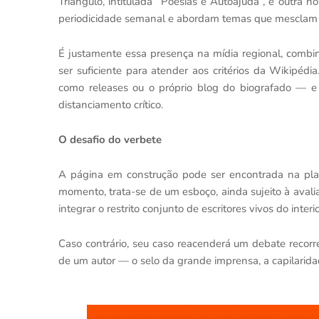
Triângulo, intitulada “Poesias e Autoajuda”, e outra 
periodicidade semanal e abordam temas que mesclam cr
É justamente essa presença na mídia regional, combi
ser suficiente para atender aos critérios da Wikipédi
como releases ou o próprio blog do biografado — e
distanciamento crítico.
O desafio do verbete
A página em construção pode ser encontrada na pla
momento, trata-se de um esboço, ainda sujeito à avali
integrar o restrito conjunto de escritores vivos do inte
Caso contrário, seu caso reacenderá um debate recorre
de um autor — o selo da grande imprensa, a capilarid