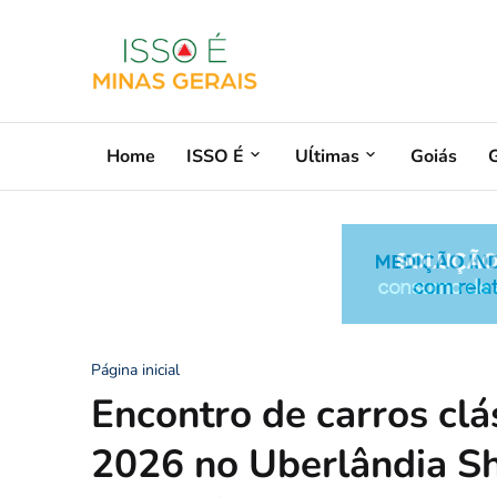
Home
ISSO É
Uĺtimas
Goiás
G
Página inicial
Encontro de carros cl
2026 no Uberlândia Sh