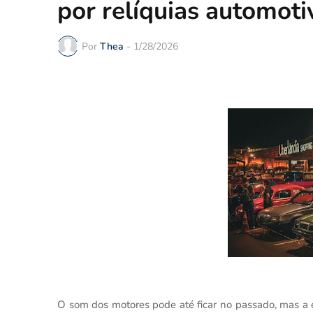
por relíquias automoti
Por
Thea
-
1/28/2026
O som dos motores pode até ficar no passado, mas a