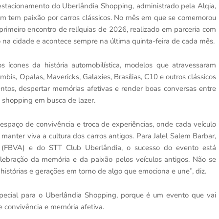
 o estacionamento do Uberlândia Shopping, administrado pela Alqia,
em tem paixão por carros clássicos. No mês em que se comemorou
rimeiro encontro de relíquias de 2026, realizado em parceria com
 na cidade e acontece sempre na última quinta-feira de cada mês.
s ícones da história automobilística, modelos que atravessaram
is, Opalas, Mavericks, Galaxies, Brasílias, C10 e outros clássicos
tentos, despertar memórias afetivas e render boas conversas entre
o shopping em busca de lazer.
spaço de convivência e troca de experiências, onde cada veículo
 manter viva a cultura dos carros antigos. Para Jalel Salem Barbar,
os (FBVA) e do STT Club Uberlândia, o sucesso do evento está
ebração da memória e da paixão pelos veículos antigos. Não se
 histórias e gerações em torno de algo que emociona e une”, diz.
pecial para o Uberlândia Shopping, porque é um evento que vai
 convivência e memória afetiva.