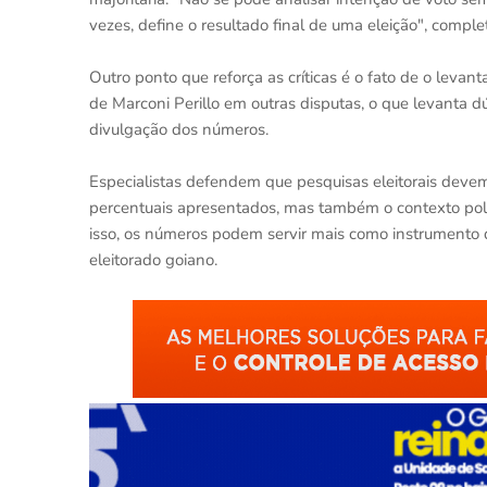
vezes, define o resultado final de uma eleição", comple
Outro ponto que reforça as críticas é o fato de o leva
de Marconi Perillo em outras disputas, o que levanta dú
divulgação dos números.
Especialistas defendem que pesquisas eleitorais deve
percentuais apresentados, mas também o contexto polít
isso, os números podem servir mais como instrumento de
eleitorado goiano.