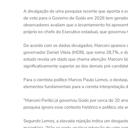
A divulgação de uma pesquisa recente que aponta o ex
de voto para o Governo de Goiás em 2026 tem gerado q
observadores avaliam que o levantamento foi apresenta
próprio ex-chefe do Executivo estadual, que governou
De acordo com os dados divulgados, Marconi aparece c
governador Daniel Vilela (MDB), que soma 28,7%, e d
estudo revela um dado que chama atenção: Marconi lid
significativamente superior ao dos demais pré-candidat
Para o cientista político Marcos Paulo Lemos, o destaq
elementos fundamentais para a correta interpretação d
"Marconi Perillo já governou Goiás por cerca de 20 ano
pesquisa ignora esse contexto histórico e político, ela 
Segundo Lemos, a elevada rejeição indica um desgaste
majoritária. "Não se pode analisar intenção de voto se