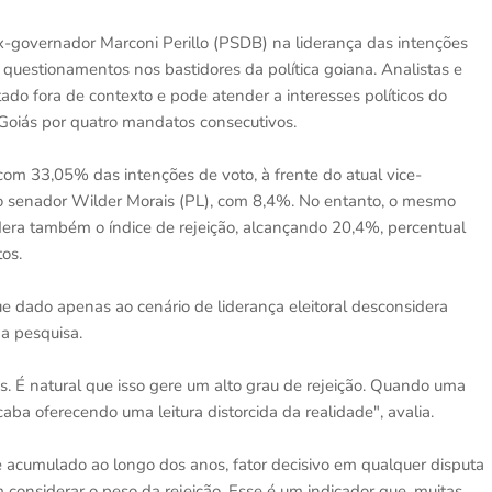
-governador Marconi Perillo (PSDB) na liderança das intenções
uestionamentos nos bastidores da política goiana. Analistas e
do fora de contexto e pode atender a interesses políticos do
 Goiás por quatro mandatos consecutivos.
om 33,05% das intenções de voto, à frente do atual vice-
o senador Wilder Morais (PL), com 8,4%. No entanto, o mesmo
era também o índice de rejeição, alcançando 20,4%, percentual
os.
ue dado apenas ao cenário de liderança eleitoral desconsidera
a pesquisa.
s. É natural que isso gere um alto grau de rejeição. Quando uma
acaba oferecendo uma leitura distorcida da realidade", avalia.
 acumulado ao longo dos anos, fator decisivo em qualquer disputa
m considerar o peso da rejeição. Esse é um indicador que, muitas