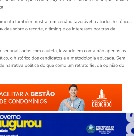
ta.
ntamento também mostrar um cenário favorável a aliados históricos
vidas sobre o recorte, o timing e os interesses por trás da
m ser analisadas com cautela, levando em conta não apenas os
ico, o histórico dos candidatos e a metodologia aplicada. Sem
 narrativa política do que como um retrato fiel da opinião do