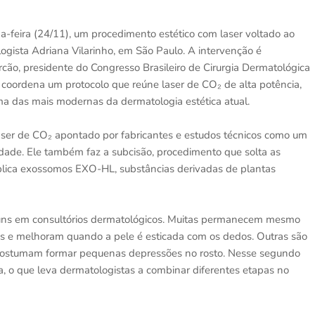
da-feira (24/11), um procedimento estético com laser voltado ao
logista Adriana Vilarinho, em São Paulo. A intervenção é
ão, presidente do Congresso Brasileiro de Cirurgia Dermatológica
a coordena um protocolo que reúne laser de CO₂ de alta potência,
ma das mais modernas da dermatologia estética atual.
laser de CO₂ apontado por fabricantes e estudos técnicos como um
ade. Ele também faz a subcisão, procedimento que solta as
 aplica exossomos EXO-HL, substâncias derivadas de plantas
omuns em consultórios dermatológicos. Muitas permanecem mesmo
is e melhoram quando a pele é esticada com os dedos. Outras são
e costumam formar pequenas depressões no rosto. Nesse segundo
a, o que leva dermatologistas a combinar diferentes etapas no