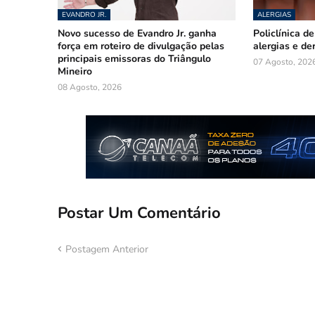
EVANDRO JR.
ALERGIAS
Novo sucesso de Evandro Jr. ganha
Policlínica d
força em roteiro de divulgação pelas
alergias e de
principais emissoras do Triângulo
07 Agosto, 202
Mineiro
08 Agosto, 2026
Postar Um Comentário
Postagem Anterior