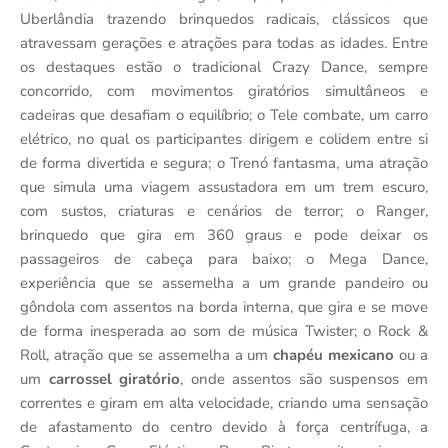
Uberlândia trazendo brinquedos radicais, clássicos que
atravessam gerações e atrações para todas as idades. Entre
os destaques estão o tradicional Crazy Dance, sempre
concorrido, com movimentos giratórios simultâneos e
cadeiras que desafiam o equilíbrio; o Tele combate, um carro
elétrico, no qual os participantes dirigem e colidem entre si
de forma divertida e segura; o Trenó fantasma, uma atração
que simula uma viagem assustadora em um trem escuro,
com sustos, criaturas e cenários de terror; o Ranger,
brinquedo que gira em 360 graus e pode deixar os
passageiros de cabeça para baixo; o Mega Dance,
experiência que se assemelha a um grande pandeiro ou
gôndola com assentos na borda interna, que gira e se move
de forma inesperada ao som de música Twister; o Rock &
Roll, atração que se assemelha a um
chapéu mexicano
ou a
um
carrossel giratório
, onde assentos são suspensos em
correntes e giram em alta velocidade, criando uma sensação
de afastamento do centro devido à força centrífuga, a