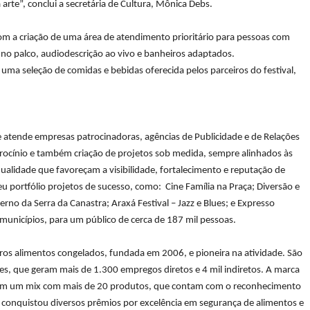
arte”, conclui a secretária de Cultura, Mônica Debs.
com a criação de uma área de atendimento prioritário para pessoas com
as no palco, audiodescrição ao vivo e banheiros adaptados.
ma seleção de comidas e bebidas oferecida pelos parceiros do festival,
 atende empresas patrocinadoras, ag
ê
ncias de Publicidade e de Relaçõ
es
roc
í
nio e tamb
é
m criação de projetos sob medida, sempre alinhados
à
s
qualidade que favore
ç
am a visibilidade, fortalecimento e reputação de
eu portf
ó
lio projetos de sucesso, como: Cine Fam
í
lia na Pra
ç
a; Divers
ão e
verno da Serra da Canastra; Arax
á
Festival
–
Jazz e Blues; e Expresso
 munic
í
pios, para um p
ú
blico de cerca de 187 mil pessoas.
tros alimentos congelados, fundada em 2006, e pioneira na atividade. São
es, que geram mais de 1.300 empregos diretos e 4 mil indiretos. A marca
s e tem um mix com mais de 20 produtos, que contam com o reconhecimento
conquistou diversos prêmios por excelência em segurança de alimentos e