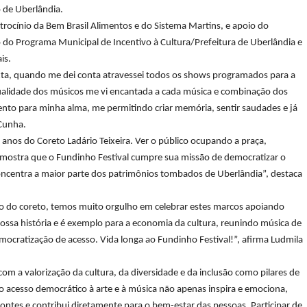
 de Uberlândia.
trocínio da Bem Brasil Alimentos e do Sistema Martins, e apoio do
 do Programa Municipal de Incentivo à Cultura/Prefeitura de Uberlândia e
is.
exta, quando me dei conta atravessei todos os shows programados para a
ualidade dos músicos me vi encantada a cada música e combinação dos
nto para minha alma, me permitindo criar memória, sentir saudades e já
 Cunha.
nos do Coreto Ladário Teixeira. Ver o público ocupando a praça,
is mostra que o Fundinho Festival cumpre sua missão de democratizar o
 concentra a maior parte dos patrimônios tombados de Uberlândia”, destaca
o do coreto, temos muito orgulho em celebrar estes marcos apoiando
nossa história e é exemplo para a economia da cultura, reunindo música de
mocratização de acesso. Vida longa ao Fundinho Festival!”, afirma Ludmila
m a valorização da cultura, da diversidade e da inclusão como pilares de
 acesso democrático à arte e à música não apenas inspira e emociona,
ontes e contribui diretamente para o bem-estar das pessoas. Participar de