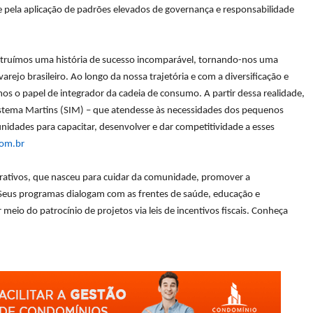
 e pela aplicação de padrões elevados de governança e responsabilidade
tru
í
mos uma hist
ó
ria de sucesso incompar
á
vel, tornando-nos uma
arejo brasileiro. Ao longo da nossa trajet
ó
ria e com a diversificação e
os o papel de integrador da cadeia de consumo. A partir dessa realidade,
istema Martins (SIM)
–
que atendesse
à
s necessidades dos pequenos
nidades para capacitar, desenvolver e dar competitividade a esses
com.br
crativos, que nasceu para cuidar da comunidade, promover a
Seus programas dialogam com as frentes de saúde, educação e
meio do patrocínio de projetos via leis de incentivos fiscais. Conheça