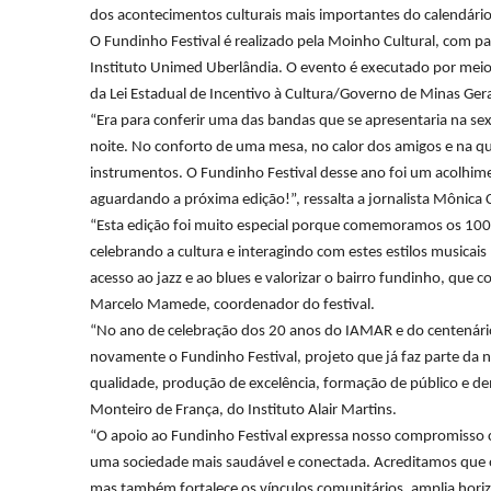
dos acontecimentos culturais mais importantes do calendário
O Fundinho Festival é realizado pela Moinho Cultural, com pa
Instituto Unimed Uberlândia. O evento é executado por meio
da Lei Estadual de Incentivo à Cultura/Governo de Minas Gera
“Era para conferir uma das bandas que se apresentaria na s
noite. No conforto de uma mesa, no calor dos amigos e na q
instrumentos. O Fundinho Festival desse ano foi um acolhime
aguardando a próxima edição!”, ressalta a jornalista Mônica
“Esta edição foi muito especial porque comemoramos os 100 a
celebrando a cultura e interagindo com estes estilos musica
acesso ao jazz e ao blues e valorizar o bairro fundinho, que
Marcelo Mamede, coordenador do festival.
“No ano de celebração dos 20 anos do IAMAR e do centenári
novamente o Fundinho Festival, projeto que já faz parte da 
qualidade, produção de excelência, formação de público e de
Monteiro de França, do Instituto Alair Martins.
“O apoio ao Fundinho Festival expressa nosso compromisso co
uma sociedade mais saudável e conectada. Acreditamos que o
mas também fortalece os vínculos comunitários, amplia horiz