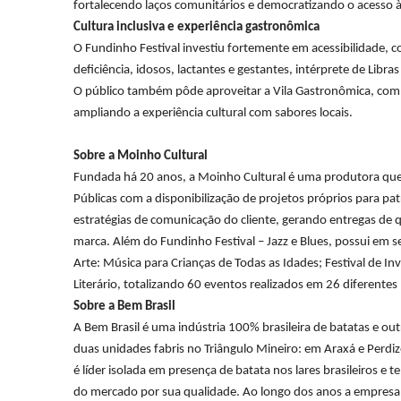
fortalecendo laços comunitários e democratizando o acesso à 
Cultura inclusiva e experiência gastronômica
O Fundinho Festival investiu fortemente em acessibilidade, 
deficiência, idosos, lactantes e gestantes, intérprete de Libr
O público também pôde aproveitar a Vila Gastronômica, com u
ampliando a experiência cultural com sabores locais.
Sobre a Moinho Cultural
Fundada h
á 20
anos, a Moinho Cultural
é
uma produtora que
P
ú
blicas com a disponibilização de projetos pr
ó
prios para pat
estrat
é
gias de comunicação do cliente, gerando entregas de 
marca. Al
é
m do Fundinho Festival
–
Jazz e Blues, possui em s
Arte: M
ú
sica para Crian
ç
as de Todas as Idades; Festival de In
Liter
á
rio, totalizando 60 eventos realizados em 26 diferentes
Sobre a Bem Brasil
A Bem Brasil é uma indústria 100% brasileira de batatas e ou
duas unidades fabris no Triângulo Mineiro: em Araxá e Perdiz
é líder isolada em presença de batata nos lares brasileiro
do mercado por sua qualidade. Ao longo dos anos a empresa 