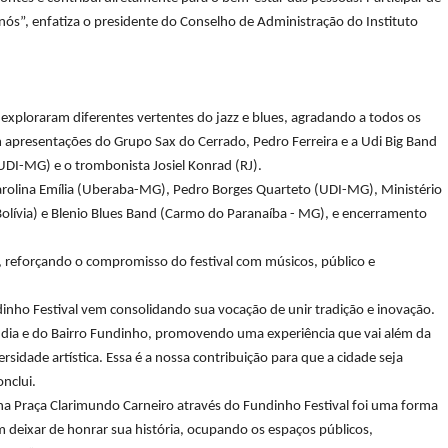
nós”, enfatiza o presidente do Conselho de Administração do Instituto
 exploraram diferentes vertentes do jazz e blues, agradando a todos os
 apresentações do Grupo Sax do Cerrado, Pedro Ferreira e a Udi Big Band
UDI-MG) e o trombonista Josiel Konrad (RJ).
arolina Emília (Uberaba-MG), Pedro Borges Quarteto (UDI-MG), Ministério
olívia) e Blenio Blues Band (Carmo do Paranaíba - MG), e encerramento
, reforçando o compromisso do festival com músicos, público e
inho Festival vem consolidando sua vocação de unir tradição e inovação.
ândia e do Bairro Fundinho, promovendo uma experiência que vai além da
sidade artística. Essa é a nossa contribuição para que a cidade seja
nclui.
 na Praça Clarimundo Carneiro através do Fundinho Festival foi uma forma
m deixar de honrar sua história, ocupando os espaços públicos,