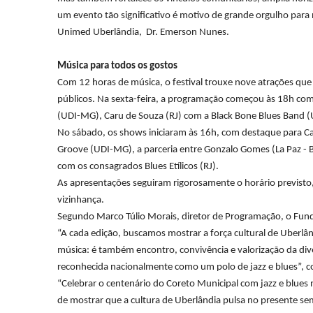
um evento tão significativo é motivo de grande orgulho para 
Unimed Uberlândia, Dr. Emerson Nunes.
Música para todos os gostos
Com 12 horas de música, o festival trouxe nove atrações que
públicos. Na sexta-feira, a programação começou às 18h com
(UDI-MG), Caru de Souza (RJ) com a Black Bone Blues Band (
No sábado, os shows iniciaram às 16h, com destaque para C
Groove (UDI-MG), a parceria entre Gonzalo Gomes (La Paz - B
com os consagrados Blues Etílicos (RJ).
As apresentações seguiram rigorosamente o horário previsto
vizinhança.
Segundo Marco Túlio Morais,
diretor de Programação, o Fund
“A cada edição, buscamos mostrar a força cultural de Uberl
música: é também encontro, convivência e valorização da diver
reconhecida nacionalmente como um polo de jazz e blues”, co
“Celebrar o centenário do Coreto Municipal com jazz e blues
de mostrar que a cultura de Uberlândia pulsa no presente se