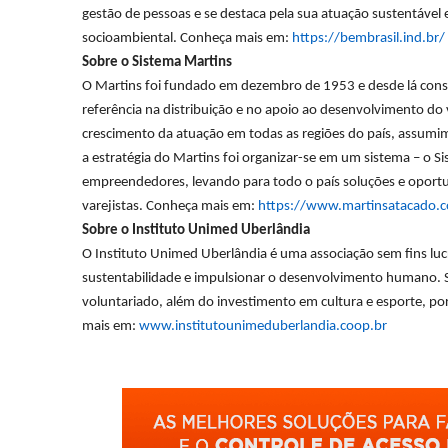
gestão de pessoas e se destaca pela sua atuação sustentável
socioambiental.
Conhe
ç
a mais em:
https://bembrasil.ind.br/
Sobre o Sistema Martins
O Martins foi fundado em dezembro de 1953 e desde l
á
cons
refer
ê
ncia na distribuição e no apoio ao desenvolvimento do v
crescimento da atuação em todas as regiões do pa
í
s, assumim
a estrat
é
gia do Martins foi organizar-se em um sistema
–
o S
empreendedores, levando para todo o pa
í
s solu
ções e oportu
varejistas. Conhe
ç
a mais em:
https://www.martinsatacado.
Sobre o Instituto Unimed Uberl
â
ndia
O Instituto Unimed Uberlândia é uma associação sem fins lu
sustentabilidade e impulsionar o desenvolvimento humano. 
voluntariado, além do investimento em cultura e esporte, por 
mais em:
www.institutounimeduberlandia.coop.br