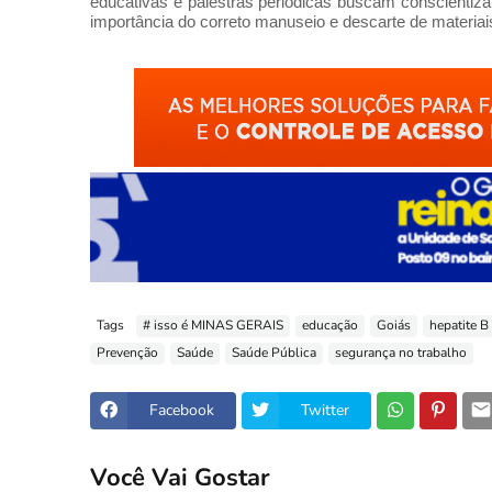
educativas e palestras periódicas buscam conscientiza
importância do correto manuseio e descarte de materia
Tags
# isso é MINAS GERAIS
educação
Goiás
hepatite B
Prevenção
Saúde
Saúde Pública
segurança no trabalho
Facebook
Twitter
Você Vai Gostar