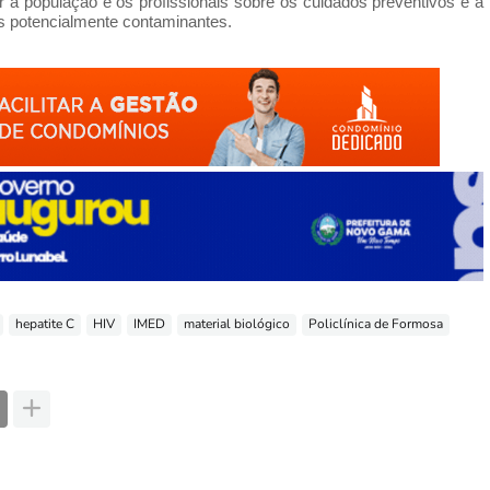
r a população e os profissionais sobre os cuidados preventivos e a
is potencialmente contaminantes.
hepatite C
HIV
IMED
material biológico
Policlínica de Formosa