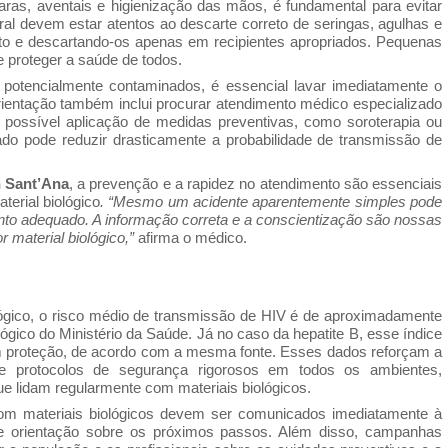
as, aventais e higienização das mãos, é fundamental para evitar
ral devem estar atentos ao descarte correto de seringas, agulhas e
ireto e descartando-os apenas em recipientes apropriados. Pequenas
 proteger a saúde de todos.
potencialmente contaminados, é essencial lavar imediatamente o
orientação também inclui procurar atendimento médico especializado
e possível aplicação de medidas preventivas, como soroterapia ou
o pode reduzir drasticamente a probabilidade de transmissão de
n Sant’Ana
, a prevenção e a rapidez no atendimento são essenciais
terial biológico
. “Mesmo um acidente aparentemente simples pode
o adequado. A informação correta e a conscientização são nossas
 material biológico,”
afirma o médico.
ógico, o risco médio de transmissão de HIV é de aproximadamente
ógico do Ministério da Saúde. Já no caso da hepatite B, esse índice
 proteção, de acordo com a mesma fonte. Esses dados reforçam a
 protocolos de segurança rigorosos em todos os ambientes,
e lidam regularmente com materiais biológicos.
com materiais biológicos devem ser comunicados imediatamente à
 e orientação sobre os próximos passos. Além disso, campanhas