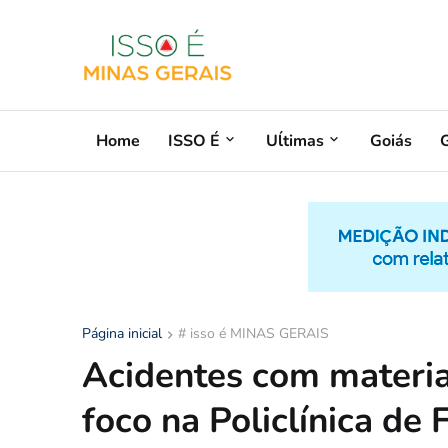
Home
ISSO É
Uĺtimas
Goiás
G
Página inicial
# isso é MINAS GERAIS
Acidentes com materia
foco na Policlínica de