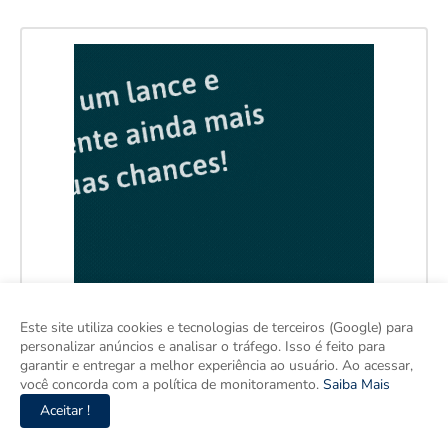
Este site utiliza cookies e tecnologias de terceiros (Google) para
personalizar anúncios e analisar o tráfego. Isso é feito para
garantir e entregar a melhor experiência ao usuário. Ao acessar,
você concorda com a política de monitoramento.
Saiba Mais
Aceitar !