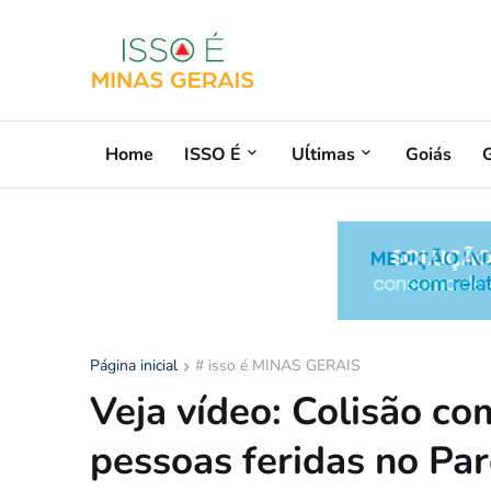
Home
ISSO É
Uĺtimas
Goiás
G
Página inicial
# isso é MINAS GERAIS
Veja vídeo: Colisão c
pessoas feridas no Pa