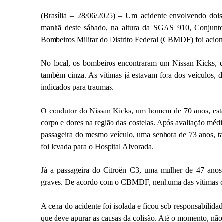
(Brasília – 28/06/2025) – Um acidente envolvendo dois
manhã deste sábado, na altura da SGAS 910, Conjunt
Bombeiros Militar do Distrito Federal (CBMDF) foi aciona
No local, os bombeiros encontraram um Nissan Kicks, d
também cinza. As vítimas já estavam fora dos veículos, 
indicados para traumas.
O condutor do Nissan Kicks, um homem de 70 anos, estav
corpo e dores na região das costelas. Após avaliação mé
passageira do mesmo veículo, uma senhora de 73 anos, ta
foi levada para o Hospital Alvorada.
Já a passageira do Citroën C3, uma mulher de 47 anos
graves. De acordo com o CBMDF, nenhuma das vítimas co
A cena do acidente foi isolada e ficou sob responsabilid
que deve apurar as causas da colisão. Até o momento, não