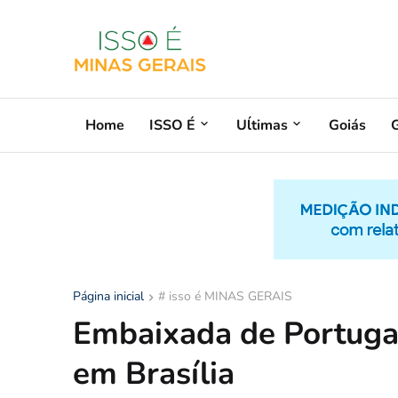
Home
ISSO É
Uĺtimas
Goiás
G
Página inicial
# isso é MINAS GERAIS
Embaixada de Portugal
em Brasília