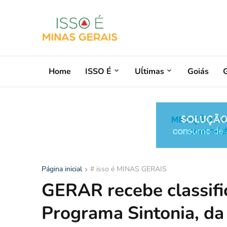
Home
ISSO É
Uĺtimas
Goiás
G
Página inicial
# isso é MINAS GERAIS
GERAR recebe classif
Programa Sintonia, da