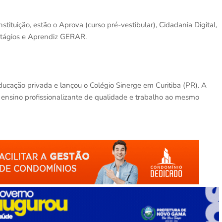
ituição, estão o Aprova (curso pré-vestibular), Cidadania Digital,
tágios e Aprendiz GERAR.
cação privada e lançou o Colégio Sinerge em Curitiba (PR). A
do ensino profissionalizante de qualidade e trabalho ao mesmo