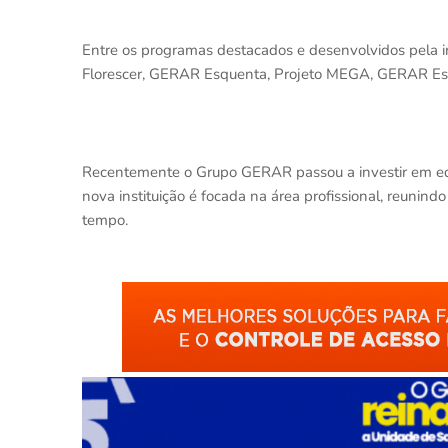
Entre os programas destacados e desenvolvidos pela inst
Florescer, GERAR Esquenta, Projeto MEGA, GERAR Es
Recentemente o Grupo GERAR passou a investir em edu
nova instituição é focada na área profissional, reunin
tempo.