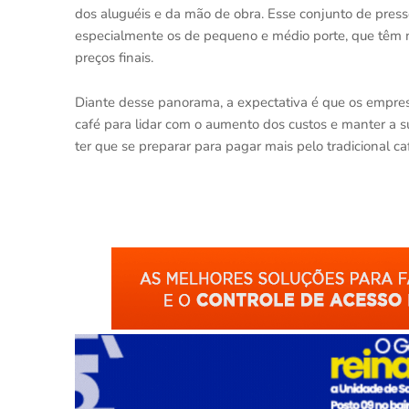
dos aluguéis e da mão de obra. Esse conjunto de pressõ
especialmente os de pequeno e médio porte, que têm
preços finais.
Diante desse panorama, a expectativa é que os empres
café para lidar com o aumento dos custos e manter a s
ter que se preparar para pagar mais pelo tradicional ca