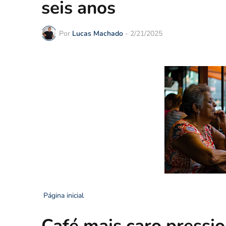
seis anos
Por
Lucas Machado
-
2/21/2025
Página inicial
Café mais caro pressi