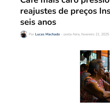
reajustes de preços In
seis anos
Por
Lucas Machado
-
sexta-feira, fevereiro 21, 2025