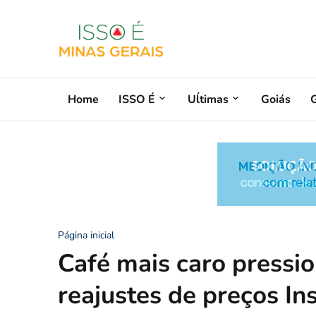
Home
ISSO É
Uĺtimas
Goiás
G
Página inicial
Café mais caro pressi
reajustes de preços In