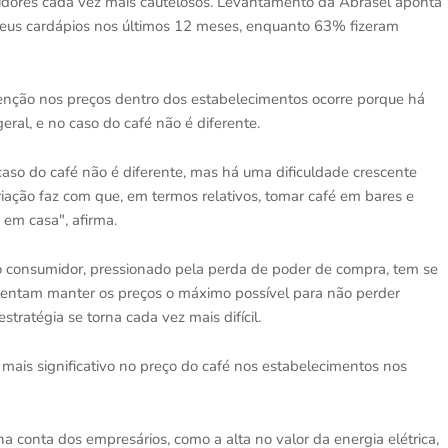
midores cada vez mais cautelosos. Levantamento da Abrasel aponta
eus cardápios nos últimos 12 meses, enquanto 63% fizeram
tenção nos preços dentro dos estabelecimentos ocorre porque há
eral, e no caso do café não é diferente.
caso do café não é diferente, mas há uma dificuldade crescente
riação faz com que, em termos relativos, tomar café em bares e
 em casa", afirma.
o consumidor, pressionado pela perda de poder de compra, tem se
 tentam manter os preços o máximo possível para não perder
estratégia se torna cada vez mais difícil.
mais significativo no preço do café nos estabelecimentos nos
 conta dos empresários, como a alta no valor da energia elétrica,