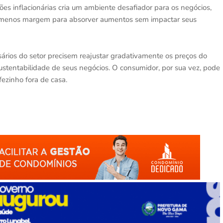
es inflacionárias cria um ambiente desafiador para os negócios,
 menos margem para absorver aumentos sem impactar seus
ários do setor precisem reajustar gradativamente os preços do
ustentabilidade de seus negócios. O consumidor, por sua vez, pode
fezinho fora de casa.