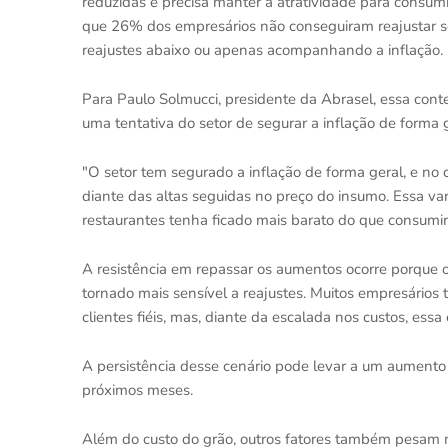
reduzidas e precisa manter a atratividade para consu
que 26% dos empresários não conseguiram reajustar s
reajustes abaixo ou apenas acompanhando a inflação.
Para Paulo Solmucci, presidente da Abrasel, essa con
uma tentativa do setor de segurar a inflação de forma g
"O setor tem segurado a inflação de forma geral, e no 
diante das altas seguidas no preço do insumo. Essa va
restaurantes tenha ficado mais barato do que consumir
A resistência em repassar os aumentos ocorre porque 
tornado mais sensível a reajustes. Muitos empresários
clientes fiéis, mas, diante da escalada nos custos, essa 
A persistência desse cenário pode levar a um aumento 
próximos meses.
Além do custo do grão, outros fatores também pesam na