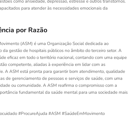
estões como ansiedade, depressão, estresse e outros transtornos.
capacitados para atender às necessidades emocionais da
ência por Razão
Movimento (ASM) é uma Organização Social dedicada ao
 da gestão de hospitais públicos no âmbito do terceiro setor. A
de eficaz em todo o território nacional, contando com uma equipe
estão competente, aliadas à experiência em lidar com as
úde. A ASM está pronta para garantir bom atendimento, qualidade
ticas de gerenciamento de pessoas e serviços de saúde, com uma
o, cidade ou comunidade. A ASM reafirma o compromisso com a
mportância fundamental da saúde mental para uma sociedade mais
utocuidado #ProcureAjuda #ASM #SaúdeEmMovimento