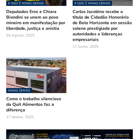
# ISSO É MINAS GERAIS
# ISSO É MINAS GERAIS
Deputados Eros e Chiara
Carlos Jacobino recebe o
Biondini se unem ao povo
título de Cidadão Honorário
mineiro em manifestação por
de Belo Horizonte em sessão
liberdade, justiça e anistia
solene prestigiada por
autoridades e lideranças
04 Agosto, 2025
empresariais
17 Junho, 2025
MINAS GERAIS
Como o trabalho silencioso
da Quit Alimentos faz a
diferença
17 Janeiro, 2025