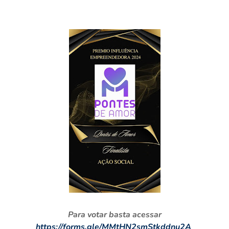
Para votar basta acessar
https://forms.gle/MMtHN2smStkddnu2A