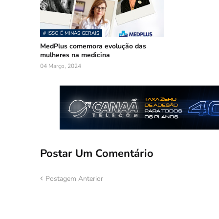
# ISSO É MINAS GERAIS
MedPlus comemora evolução das
mulheres na medicina
04 Março, 2024
Postar Um Comentário
Postagem Anterior