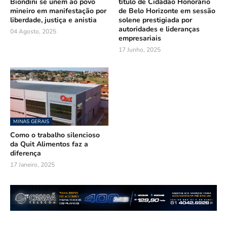
Biondini se unem ao povo
título de Cidadão Honorário
mineiro em manifestação por
de Belo Horizonte em sessão
liberdade, justiça e anistia
solene prestigiada por
autoridades e lideranças
04 Agosto, 2025
empresariais
17 Junho, 2025
MINAS GERAIS
Como o trabalho silencioso
da Quit Alimentos faz a
diferença
17 Janeiro, 2025