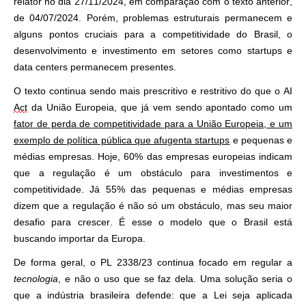
relator no dia 27/11/2024, em comparação com o texto anterior,
de 04/07/2024. Porém, problemas estruturais permanecem e
alguns pontos cruciais para a competitividade do Brasil, o
desenvolvimento e investimento em setores como startups e
data centers permanecem presentes.
O texto continua sendo mais prescritivo e restritivo do que o AI
Act
da União Europeia, que já vem sendo apontado como um
fator de perda de competitividade para a União Europeia, e um
exemplo de política pública que afugenta startups
e pequenas e
médias empresas.
Hoje
,
60% das empresas europeias indicam
que a regulação é um obstáculo para investimentos e
competitividade. Já 55% das pequenas e médias empresas
dizem que a regulação é não só um obstáculo, mas seu maior
desafio para crescer. É esse o modelo que o Brasil está
buscando importar da Europa.
De forma geral, o PL 2338/23 continua focado em regular a
tecnologia
, e não o uso que se faz dela. Uma solução seria o
que a indústria brasileira defende: que a Lei seja aplicada