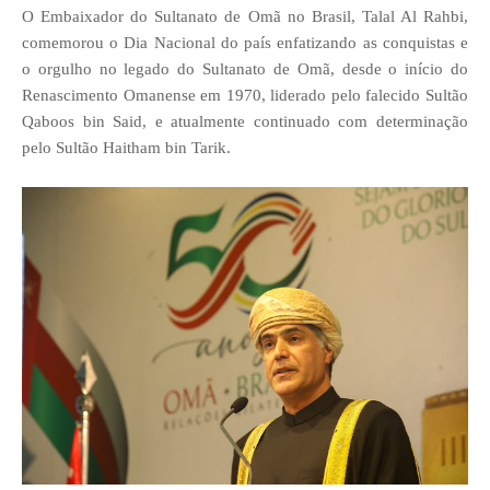
O Embaixador do Sultanato de Omã no Brasil, Talal Al Rahbi,
comemorou o Dia Nacional do país enfatizando as conquistas e
o orgulho no legado do Sultanato de Omã, desde o início do
Renascimento Omanense em 1970, liderado pelo falecido Sultão
Qaboos bin Said, e atualmente continuado com determinação
pelo Sultão Haitham bin Tarik.