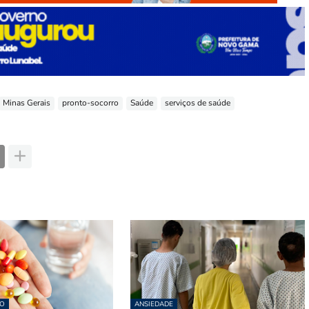
Minas Gerais
pronto-socorro
Saúde
serviços de saúde
O
ANSIEDADE