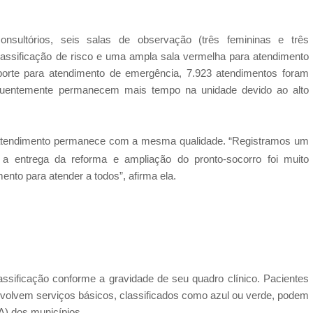
onsultórios,
seis salas de observação (três femininas e três
assificação de risco e uma ampla sala vermelha para atendimento
porte para atendimento de emergência,
7.923 atendimentos foram
requentemente permanecem mais tempo na unidade devido ao alto
 atendimento permanece com a mesma qualidade. “Registramos um
 a entrega da reforma e ampliação do pronto-socorro foi muito
nto para atender a todos”, afirma ela.
assificação conforme a gravidade de seu quadro clínico. Pacientes
nvolvem serviços básicos, classificados como azul ou verde, podem
A) dos municípios.