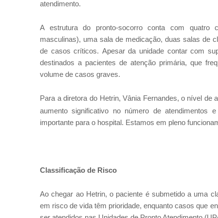
atendimento.
A estrutura do pronto-socorro conta
com quatro c
masculinas),
uma sala de medicação, duas salas de cl
de casos críticos. Apesar da unidade contar com su
destinados a pacientes de atenção primária, que f
volume de casos graves.
Para a diretora do Hetrin, Vânia Fernandes,
o nível de
aumento significativo no número de atendimentos e
importante para o hospital. Estamos em pleno funcioname
Classificação de Risco
Ao chegar ao Hetrin, o paciente é submetido a uma cl
em risco de vida têm prioridade, enquanto casos que e
ser atendidos nas Unidades de Pronto Atendimento (UP