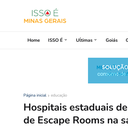
Home
ISSO É
Uĺtimas
Goiás
G
Página inicial
educação
Hospitais estaduais d
de Escape Rooms na s