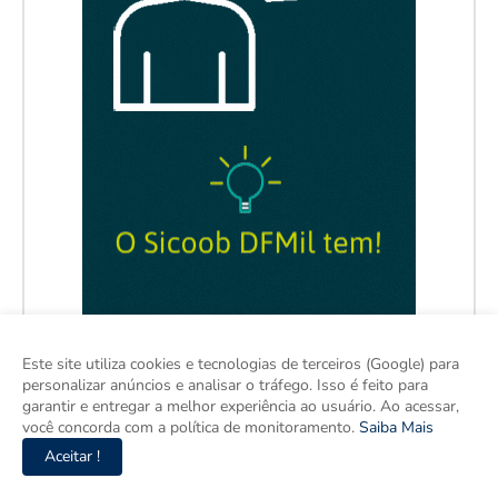
Este site utiliza cookies e tecnologias de terceiros (Google) para
personalizar anúncios e analisar o tráfego. Isso é feito para
garantir e entregar a melhor experiência ao usuário. Ao acessar,
você concorda com a política de monitoramento.
Saiba Mais
Aceitar !