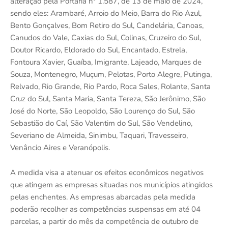
alteração pela Portaria nº 1.587, de 13 de maio de 2024,
sendo eles: Arambaré, Arroio do Meio, Barra do Rio Azul,
Bento Gonçalves, Bom Retiro do Sul, Candelária, Canoas,
Canudos do Vale, Caxias do Sul, Colinas, Cruzeiro do Sul,
Doutor Ricardo, Eldorado do Sul, Encantado, Estrela,
Fontoura Xavier, Guaíba, Imigrante, Lajeado, Marques de
Souza, Montenegro, Muçum, Pelotas, Porto Alegre, Putinga,
Relvado, Rio Grande, Rio Pardo, Roca Sales, Rolante, Santa
Cruz do Sul, Santa Maria, Santa Tereza, São Jerônimo, São
José do Norte, São Leopoldo, São Lourenço do Sul, São
Sebastião do Caí, São Valentim do Sul, São Vendelino,
Severiano de Almeida, Sinimbu, Taquari, Travesseiro,
Venâncio Aires e Veranópolis.
A medida visa a atenuar os efeitos econômicos negativos
que atingem as empresas situadas nos municípios atingidos
pelas enchentes. As empresas abarcadas pela medida
poderão recolher as competências suspensas em até 04
parcelas, a partir do mês da competência de outubro de