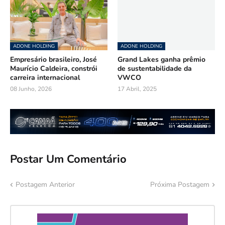
ADONE HOLDING
ADONE HOLDING
Empresário brasileiro, José
Grand Lakes ganha prêmio
Maurício Caldeira, constrói
de sustentabilidade da
carreira internacional
VWCO
08 Junho, 2026
17 Abril, 2025
Postar Um Comentário
Postagem Anterior
Próxima Postagem