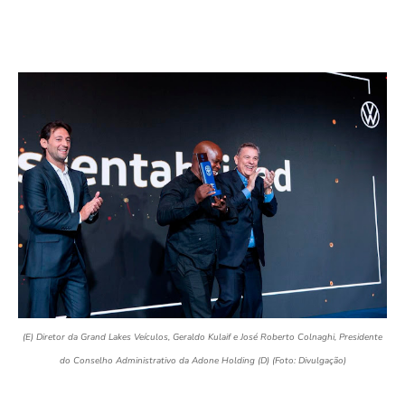
(E) Diretor da Grand Lakes Veículos, Geraldo Kulaif e José Roberto Colnaghi, Presidente
do Conselho Administrativo da Adone Holding (D) (Foto: Divulgação)