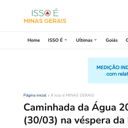
Home
ISSO É
Uĺtimas
Goiás
G
Página inicial
# isso é MINAS GERAIS
Caminhada da Água 20
(30/03) na véspera da