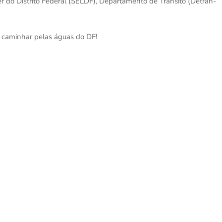
r do Distrito Federal (SELDF), Departamento de Trânsito (Detran-
 caminhar pelas águas do DF!