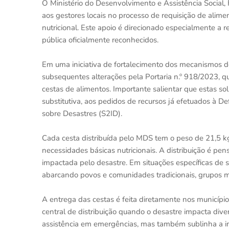
O Ministério do Desenvolvimento e Assistência Social
aos gestores locais no processo de requisição de alime
nutricional. Este apoio é direcionado especialmente a
pública oficialmente reconhecidos.
Em uma iniciativa de fortalecimento dos mecanismos de
subsequentes alterações pela Portaria n.º 918/2023, q
cestas de alimentos. Importante salientar que estas s
substitutiva, aos pedidos de recursos já efetuados à D
sobre Desastres (S2ID).
Cada cesta distribuída pelo MDS tem o peso de 21,5 kg
necessidades básicas nutricionais. A distribuição é pe
impactada pelo desastre. Em situações específicas de s
abarcando povos e comunidades tradicionais, grupos mu
A entrega das cestas é feita diretamente nos municípi
central de distribuição quando o desastre impacta diver
assistência em emergências, mas também sublinha a im