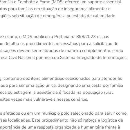
, Família e Combate à Fome (MDS) oferece um suporte essencial
ntos para famílias em situação de insegurança alimentar e
 regiões sob situação de emergência ou estado de calamidade
 socorro, o MDS publicou a Portaria n.º 898/2023 e suas
ue detalha os procedimentos necessários para a solicitação de
olicitações devem ser realizadas de maneira complementar, e não
efesa Civil Nacional por meio do Sistema Integrado de Informações
, contendo dez itens alimentícios selecionados para atender às
nsada para ser uma ação única, designando uma cesta por família
eca ou estiagem, a assistência é focada na população rural,
itas vezes mais vulneráveis nesses cenários.
os afetados ou em um município polo selecionado para servir como
sas localidades. Este procedimento não só reforça a logística de
portância de uma resposta organizada e humanitária frente à