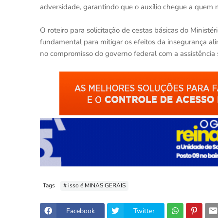
adversidade, garantindo que o auxílio chegue a quem ma
O roteiro para solicitação de cestas básicas do Minist
fundamental para mitigar os efeitos da insegurança al
no compromisso do governo federal com a assistência 
Tags
# isso é MINAS GERAIS
Facebook
Twitter