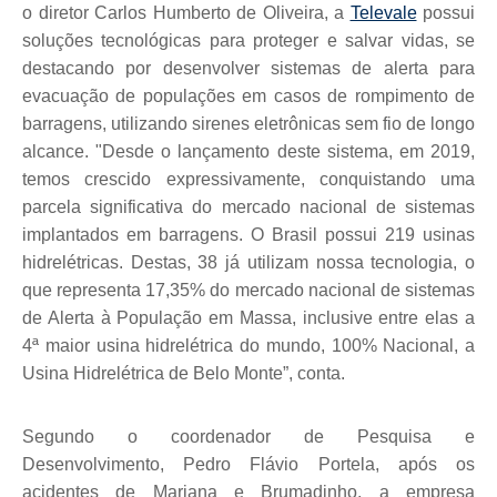
o diretor Carlos Humberto de Oliveira, a
Televale
possui
soluçõ
es tecnol
ó
gicas para proteger e salvar vidas, se
destacando por desenvolver sistemas de alerta para
evacuação de populações em casos de rompimento de
barragens, utilizando sirenes eletrônicas sem fio de longo
alcance. "Desde o lançamento deste sistema, em 2019,
temos crescido expressivamente, conquistando uma
parcela significativa do mercado nacional de sistemas
implantados em barragens. O Brasil possui 219 usinas
hidrel
é
tricas
. Destas
, 38 já utilizam nossa tecnologia, o
que representa 17,35% do mercado nacional de sistemas
de Alerta à
Popula
ção em Massa, inclusive entre elas a
4ª maior usina hidrel
é
trica do mundo, 100% Nacional, a
Usina Hidrel
é
trica de Belo Monte”
, conta.
Segundo o coordenador de Pesquisa e
Desenvolvimento, Pedro Flávio Portela, ap
ó
s os
acidentes de Mariana e Brumadinho, a empresa