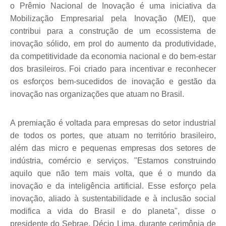
o Prêmio Nacional de Inovação
é
uma iniciativa da
Mobilização Empresarial pela Inovação (MEI), que
contribui para a construção de um ecossistema de
inovação s
ó
lido, em prol do aumento da produtividade,
da competitividade da economia nacional e do bem-estar
dos brasileiros. Foi criado para incentivar e reconhecer
os esforços bem-sucedidos de inovaçã
o e gest
ão da
inovação nas organizações que atuam no Brasil.
A premia
ção
é
voltada para empresas do setor industrial
de todos os portes, que atuam no territ
ó
rio brasileiro,
al
é
m das micro e pequenas empresas dos setores de
indú
stria, com
é
rcio e servi
ços. "Estamos construindo
aquilo que não tem mais volta, que
é
o mundo da
inovação e da inteligência artificial. Esse esforço pela
inovação, aliado à sustentabilidade e à
inclus
ão social
modifica a vida do Brasil e do planeta", disse o
presidente do Sebrae, D
é
cio Lima, durante cerimônia de