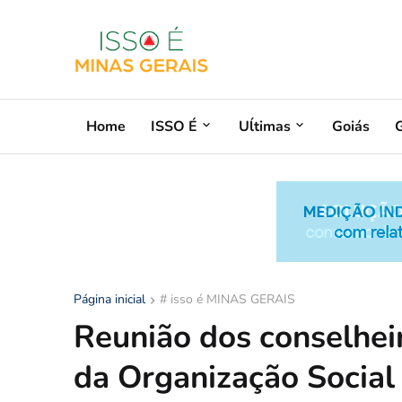
Home
ISSO É
Uĺtimas
Goiás
G
Página inicial
# isso é MINAS GERAIS
Reunião dos conselhe
da Organização Social