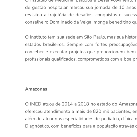
O Instituto de Medicina, Estudos e Desenvolvimento (
de gestão hospitalar marcou sua jornada de 10 anos 
revisitou a trajetória de desafios, conquistas e suc
conselheiro Dom Inácio da Veiga, monge beneditino q
O Instituto tem sua sede em São Paulo, mas sua histó
estados brasileiros. Sempre com fortes preocupaç
conceber e executar projetos que proporcionem bem-
profissionais qualificados, comprometidos com a boa pr
Amazonas
O IMED atuou de 2014 a 2018 no estado do Amazonas,
ofereceu atendimento a mais de 820 mil pacientes, em
além de atuar nas especialidades de pediatria, clínica 
Diagnóstico, com benefícios para a população através 