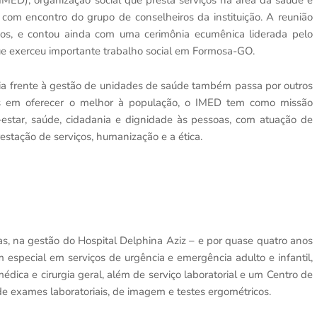
IMED), organização social que presta serviços na área da saúde e
com encontro do grupo de conselheiros da instituição. A reunião
essos, e contou ainda com uma cerimônia ecumênica liderada pelo
ue exerceu importante trabalho social em Formosa-GO.
ria frente à gestão de unidades de saúde também passa por outros
ões em oferecer o melhor à população, o IMED tem como missão
estar, saúde, cidadania e dignidade às pessoas, com atuação de
estação de serviços, humanização e a ética.
 na gestão do Hospital Delphina Aziz – e por quase quatro anos
 especial em serviços de urgência e emergência adulto e infantil,
médica e cirurgia geral, além de serviço laboratorial e um Centro de
de exames laboratoriais, de imagem e testes ergométricos.