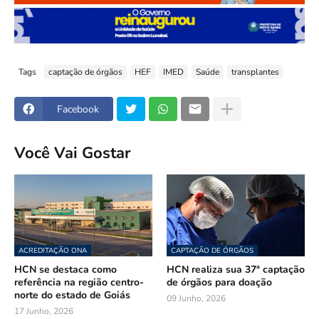
Tags
captação de órgãos
HEF
IMED
Saúde
transplantes
Facebook
Você Vai Gostar
ACREDITAÇÃO ONA
CAPTAÇÃO DE ÓRGÃOS
HCN se destaca como
HCN realiza sua 37ª captação
referência na região centro-
de órgãos para doação
norte do estado de Goiás
09 Junho, 2026
17 Junho, 2026