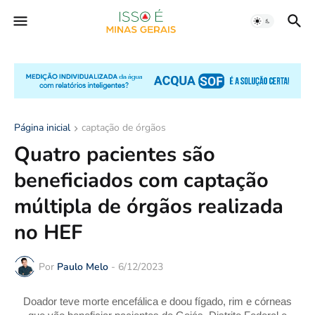
Página inicial
captação de órgãos
Quatro pacientes são
beneficiados com captação
múltipla de órgãos realizada
no HEF
Por
Paulo Melo
-
6/12/2023
Doador teve morte encefálica e doou fígado, rim e córneas