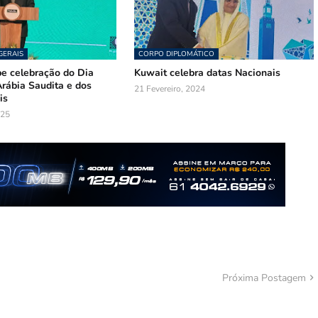
GERAIS
CORPO DIPLOMÁTICO
be celebração do Dia
Kuwait celebra datas Nacionais
rábia Saudita e dos
21 Fevereiro, 2024
is
025
Próxima Postagem