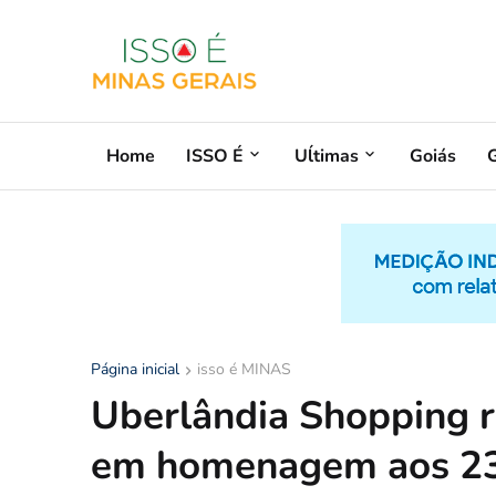
Home
ISSO É
Uĺtimas
Goiás
G
Página inicial
isso é MINAS
Uberlândia Shopping r
em homenagem aos 23 