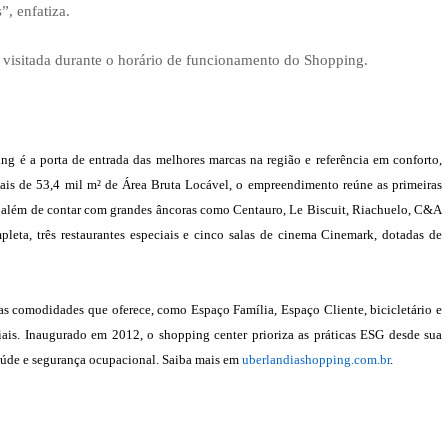
”, enfatiza.
r visitada durante o horário de funcionamento do Shopping.
g é a porta de entrada das melhores marcas na região e referência em conforto,
 mais de 53,4 mil m² de Área Bruta Locável, o empreendimento reúne as primeiras
, além de contar com grandes âncoras como Centauro, Le Biscuit, Riachuelo, C&A
leta, três restaurantes especiais e cinco salas de cinema Cinemark, dotadas de
s comodidades que oferece, como Espaço Família, Espaço Cliente, bicicletário e
iais. Inaugurado em 2012, o shopping center prioriza as práticas ESG desde sua
aúde e segurança ocupacional. Saiba mais em
uberlandiashopping.com.br
.